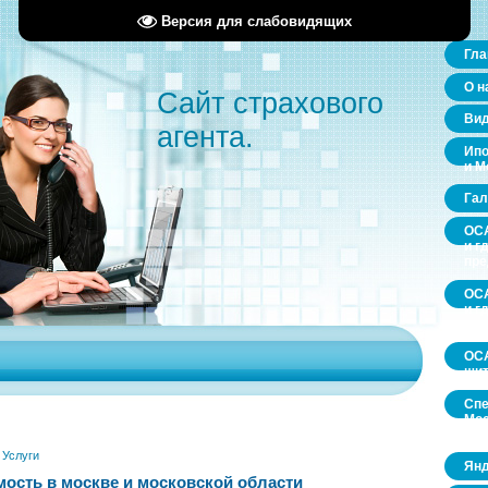
Версия для слабовидящих
Гла
О н
Сайт страхового
Ви
агента.
Ипо
и М
Гал
ОСА
и г
пр
ОСА
и г
пр
ОСА
щит
Спе
Мос
обл
»
Услуги
Янд
ость в москве и московской области