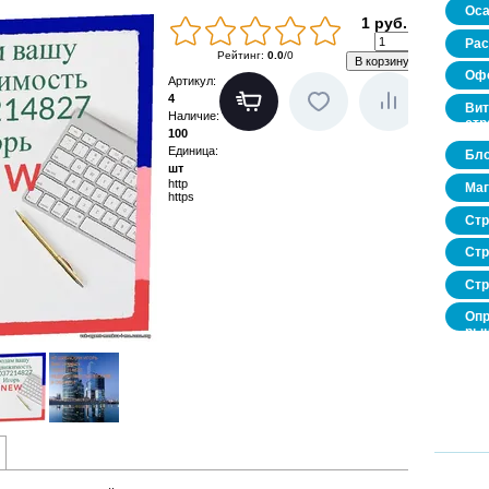
Оса
1 руб.
Рас
Рейтинг
:
0.0
/
0
Офо
Артикул
:
4
Вит
Наличие
:
стр
100
Единица
:
Бло
шт
http
Маг
https
Стр
Стр
Стр
Опр
рын
нед
про