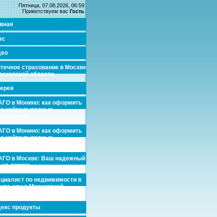
Пятница, 07.08.2026, 06:59
Приветствуем вас
Гость
вная
ас
део
течное страхование в Москве
осковской области.
ерея
ГО в Монино: как оформить
де найти выгодные
едложения
ГО в Монино: как оформить
де найти выгодные
едложения
ГО в Москве: Ваш надежный
 на дороге
циалист по недвижимости в
кве или в Московской
асти.
екс продукты