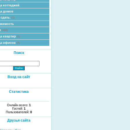
а коттеджей
а домов
 сдать.
(1)
ижимость
и
(482)
а квартир
(1)
да офисов
(2)
Поиск
Вход на сайт
Статистика
Онлайн всего:
1
Гостей:
1
Пользователей:
0
Друзья сайта