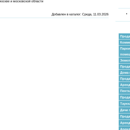
оскве и московской области
Добавлен в каталог
: Среда, 11.03.2026
Прода
Комме
Парки
поме
Земел
Прода
Дома 
Прода
Аренд
Пентх
Прода
Таунх
Дачи 
Прода
Арен
Аренд