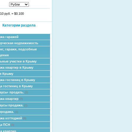
10 руб.
=
$0.100
Категории раздела
жа гаражей
рческая недвижимость
нг, гаражи, подсобные
щения
ьные участки в Крыму
жа квартир в Крыму
в Крыму
жа гостиниц в Крыму
а гостиниц в Крыму
аусы- продать.
(1)
жа квартир
(7)
аусы продажа.
(1)
продажа.
(1)
жа коттеджей
(8)
да ПСН
(1)
а квартир