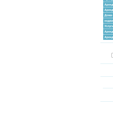
Аренд
Аренд
Дома-
недв
Услуг
Аренд
Арен