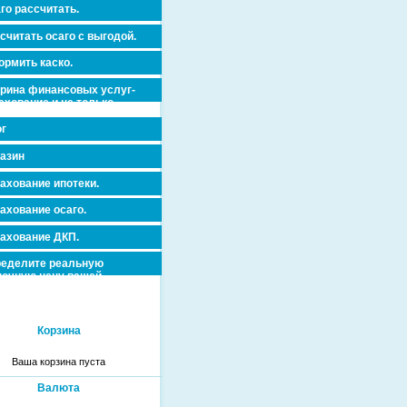
го рассчитать.
считать осаго с выгодой.
рмить каско.
рина финансовых услуг-
ахование и не только.
г
азин
ахование ипотеки.
ахование осаго.
ахование ДКП.
еделите реальную
очную цену вашей
вижимости и ускорьте ее
дажу или сдачу в аренду!
Корзина
Ваша корзина пуста
Валюта