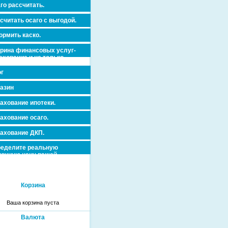
го рассчитать.
считать осаго с выгодой.
рмить каско.
рина финансовых услуг-
ахование и не только.
г
азин
ахование ипотеки.
ахование осаго.
ахование ДКП.
еделите реальную
очную цену вашей
вижимости и ускорьте ее
дажу или сдачу в аренду!
Корзина
Ваша корзина пуста
Валюта