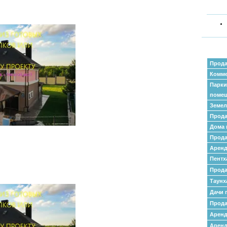
Прода
Комме
Парки
поме
Земел
Прода
Дома 
Прода
Аренд
Пентх
Прода
Таунх
Дачи 
Прода
Арен
Аренд