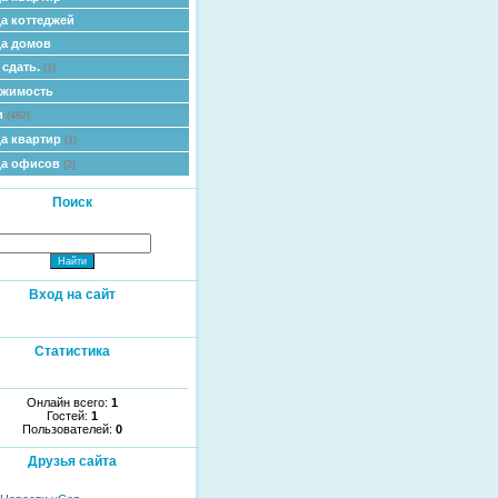
а коттеджей
а домов
 сдать.
(1)
ижимость
и
(482)
а квартир
(1)
да офисов
(2)
Поиск
Вход на сайт
Статистика
Онлайн всего:
1
Гостей:
1
Пользователей:
0
Друзья сайта