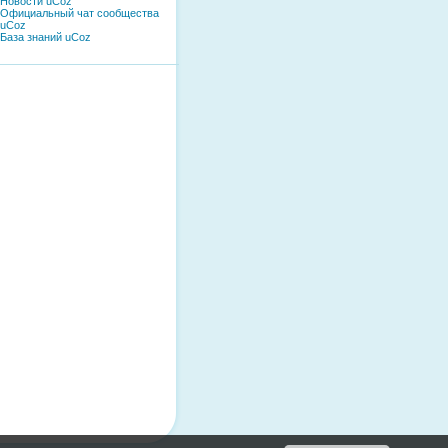
Новости uCoz
Официальный чат сообщества
uCoz
База знаний uCoz