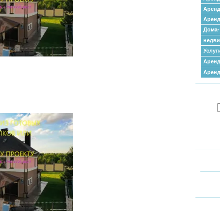
Аренд
Аренд
Дома-
недв
Услуг
Аренд
Арен