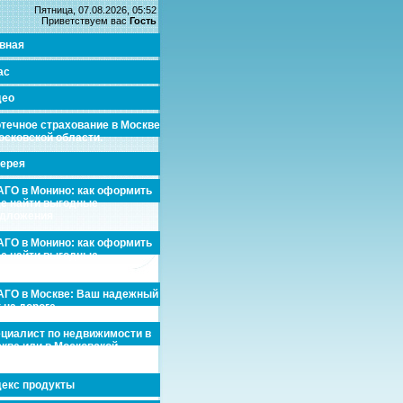
Пятница, 07.08.2026, 05:52
Приветствуем вас
Гость
вная
ас
део
течное страхование в Москве
осковской области.
ерея
ГО в Монино: как оформить
де найти выгодные
едложения
ГО в Монино: как оформить
де найти выгодные
едложения
ГО в Москве: Ваш надежный
 на дороге
циалист по недвижимости в
кве или в Московской
асти.
екс продукты