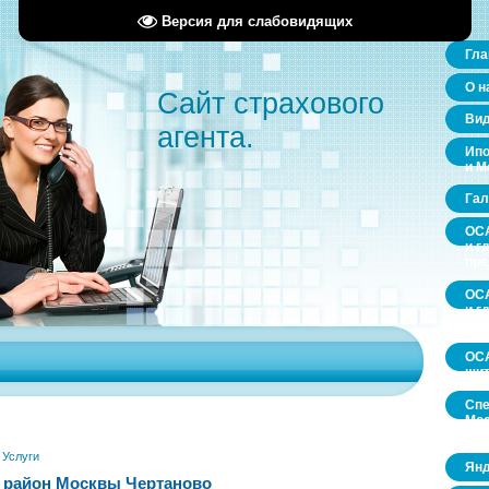
Версия для слабовидящих
Гла
О н
Сайт страхового
Ви
агента.
Ипо
и М
Гал
ОСА
и г
пр
ОСА
и г
пр
ОСА
щит
Спе
Мос
обл
»
Услуги
Янд
 район Москвы Чертаново