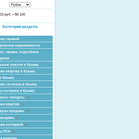
10 руб.
=
$0.100
Категории раздела
жа гаражей
рческая недвижимость
нг, гаражи, подсобные
щения
ьные участки в Крыму
жа квартир в Крыму
в Крыму
жа гостиниц в Крыму
а гостиниц в Крыму
аусы- продать.
(1)
жа квартир
(7)
аусы продажа.
(1)
продажа.
(1)
жа коттеджей
(8)
да ПСН
(1)
а квартир