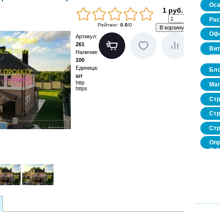
Оса
1 руб.
Рас
Рейтинг
:
0.0
/
0
Офо
Артикул
:
261
Вит
Наличие
:
стр
100
Единица
:
Бло
шт
http
Маг
https
Стр
Стр
Стр
Опр
рын
нед
про