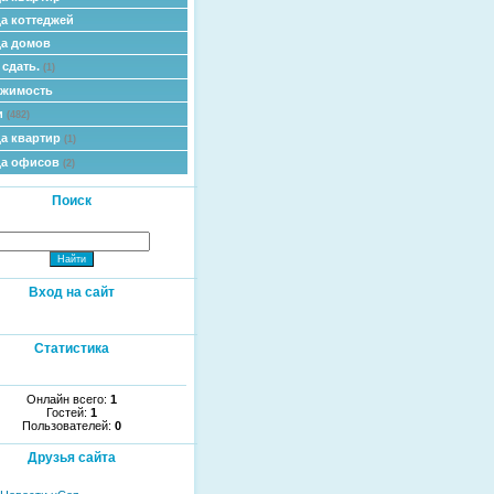
а коттеджей
а домов
 сдать.
(1)
ижимость
и
(482)
а квартир
(1)
да офисов
(2)
Поиск
Вход на сайт
Статистика
Онлайн всего:
1
Гостей:
1
Пользователей:
0
Друзья сайта