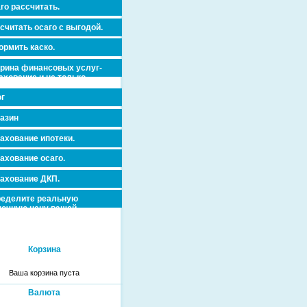
го рассчитать.
считать осаго с выгодой.
рмить каско.
рина финансовых услуг-
ахование и не только.
г
азин
ахование ипотеки.
ахование осаго.
ахование ДКП.
еделите реальную
очную цену вашей
вижимости и ускорьте ее
дажу или сдачу в аренду!
Корзина
Ваша корзина пуста
Валюта