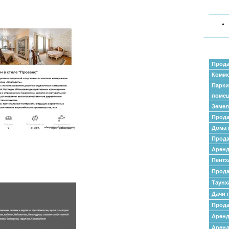
Прода
Комме
Парки
поме
Земел
Прода
Дома 
Прода
Аренд
Пентх
Прода
Таунх
Дачи 
Прода
Арен
Аренд