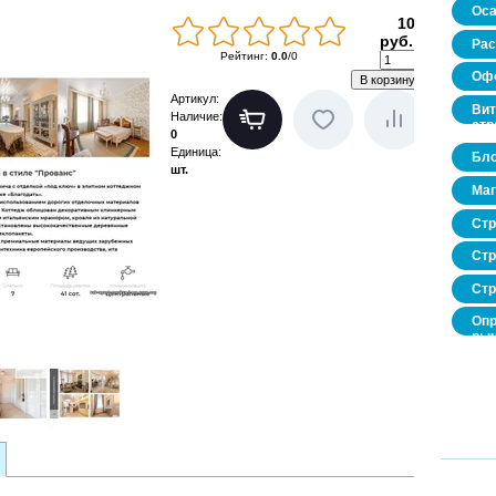
Оса
100
руб.
Рас
Рейтинг
:
0.0
/
0
Офо
Артикул
:
Вит
Наличие
:
стр
0
Единица
:
Бло
шт.
Маг
Стр
Стр
Стр
Опр
рын
нед
про