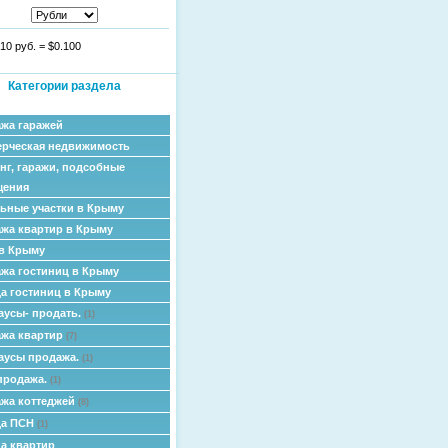
10 руб.
=
$0.100
Категории раздела
жа гаражей
рческая недвижимость
нг, гаражи, подсобные
щения
ьные участки в Крыму
жа квартир в Крыму
в Крыму
жа гостиниц в Крыму
а гостиниц в Крыму
аусы- продать.
(1)
жа квартир
(7)
аусы продажа.
(1)
продажа.
(1)
жа коттеджей
(8)
да ПСН
(1)
а квартир