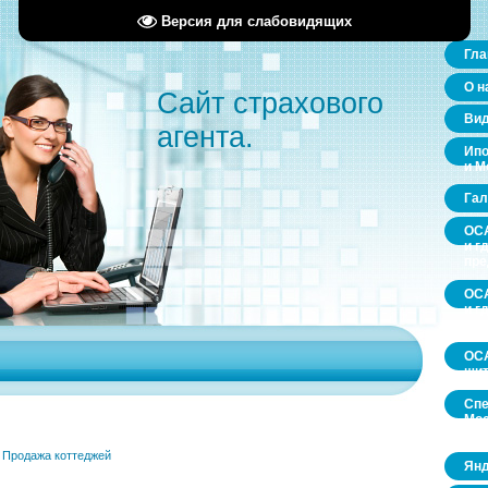
Версия для слабовидящих
Гла
О н
Сайт страхового
Ви
агента.
Ипо
и М
Гал
ОСА
и г
пр
ОСА
и г
пр
ОСА
щит
Спе
Мос
обл
»
Продажа коттеджей
Янд