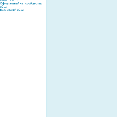
Новости uCoz
Официальный чат сообщества
uCoz
База знаний uCoz