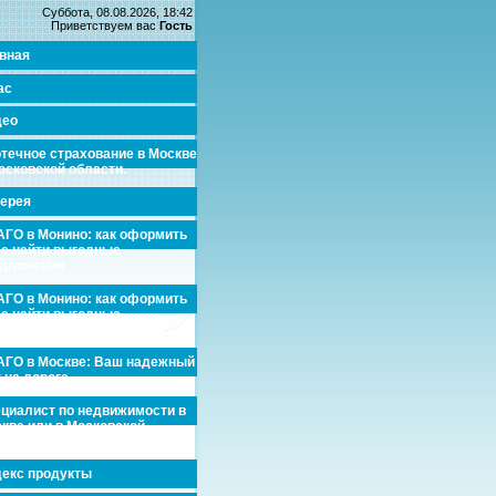
Суббота, 08.08.2026, 18:42
Приветствуем вас
Гость
вная
ас
део
течное страхование в Москве
осковской области.
ерея
ГО в Монино: как оформить
де найти выгодные
едложения
ГО в Монино: как оформить
де найти выгодные
едложения
ГО в Москве: Ваш надежный
 на дороге
циалист по недвижимости в
кве или в Московской
асти.
екс продукты