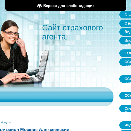
Версия для слабовидящих
Гла
О н
Сайт страхового
Ви
агента.
Ипо
и М
Гал
ОСА
и г
пр
ОСА
и г
пр
ОСА
щит
Спе
Мос
обл
»
Услуги
Янд
ру район Москвы Алексеевский