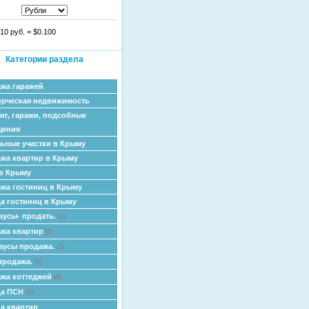
10 руб.
=
$0.100
Категории раздела
жа гаражей
рческая недвижимость
нг, гаражи, подсобные
щения
ьные участки в Крыму
жа квартир в Крыму
в Крыму
жа гостиниц в Крыму
а гостиниц в Крыму
аусы- продать.
(1)
жа квартир
(7)
аусы продажа.
(1)
продажа.
(1)
жа коттеджей
(8)
да ПСН
(1)
а квартир