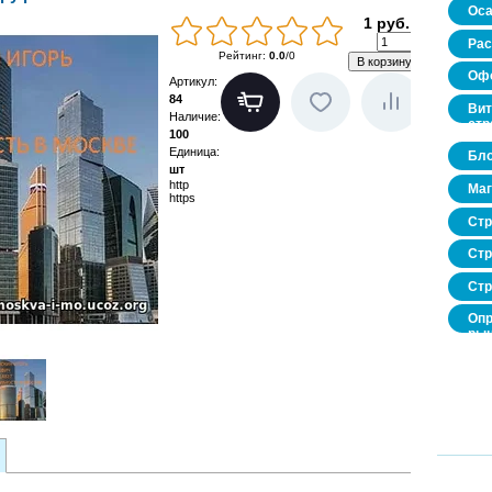
Оса
1 руб.
Рас
Рейтинг
:
0.0
/
0
Офо
Артикул
:
84
Вит
Наличие
:
стр
100
Единица
:
Бло
шт
http
Маг
https
Стр
Стр
Стр
Опр
рын
нед
про