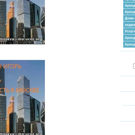
Аренд
Аренд
Дома-
недв
Услуг
Аренд
Арен