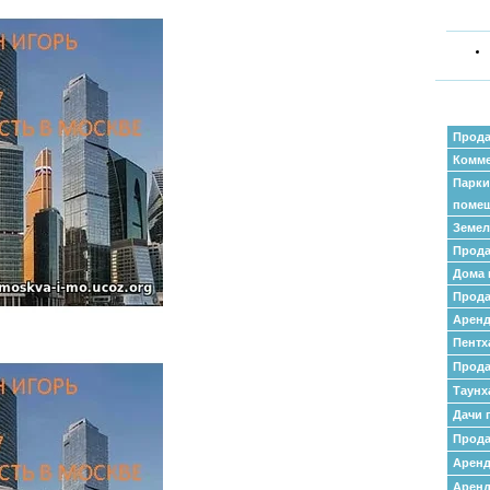
Прода
Комме
Парки
поме
Земел
Прода
Дома 
Прода
Аренд
Пентх
Прода
Таунх
Дачи 
Прода
Арен
Аренд