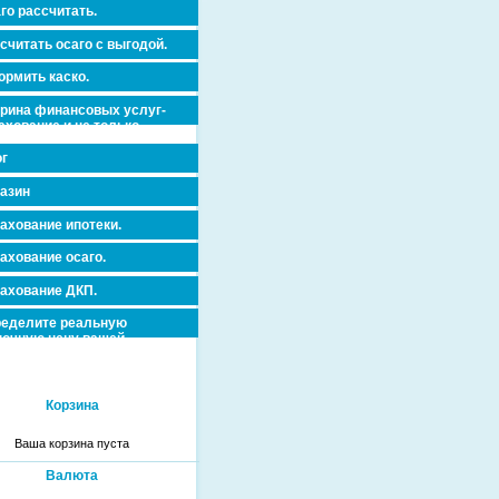
го рассчитать.
считать осаго с выгодой.
рмить каско.
рина финансовых услуг-
ахование и не только.
г
азин
ахование ипотеки.
ахование осаго.
ахование ДКП.
еделите реальную
очную цену вашей
вижимости и ускорьте ее
дажу или сдачу в аренду!
Корзина
Ваша корзина пуста
Валюта