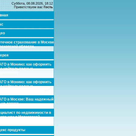
Суббота, 08.08.2026, 18:12
Приветствуем вас
Гость
вная
ас
део
течное страхование в Москве
осковской области.
ерея
ГО в Монино: как оформить
де найти выгодные
едложения
ГО в Монино: как оформить
де найти выгодные
едложения
ГО в Москве: Ваш надежный
 на дороге
циалист по недвижимости в
кве или в Московской
асти.
екс продукты