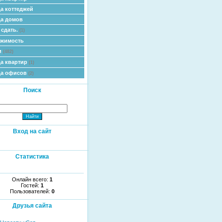
а коттеджей
а домов
 сдать.
(1)
ижимость
и
(482)
а квартир
(1)
да офисов
(2)
Поиск
Вход на сайт
Статистика
Онлайн всего:
1
Гостей:
1
Пользователей:
0
Друзья сайта