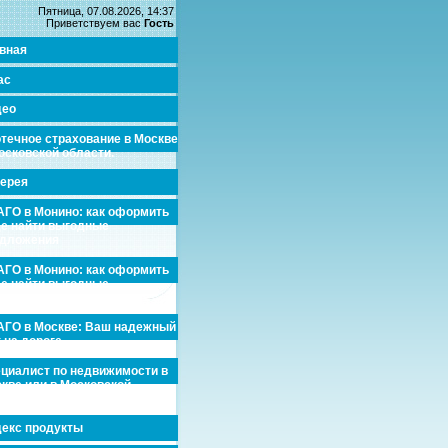
Пятница, 07.08.2026, 14:37
Приветствуем вас
Гость
вная
ас
део
течное страхование в Москве
осковской области.
ерея
ГО в Монино: как оформить
де найти выгодные
едложения
ГО в Монино: как оформить
де найти выгодные
едложения
ГО в Москве: Ваш надежный
 на дороге
циалист по недвижимости в
кве или в Московской
асти.
екс продукты