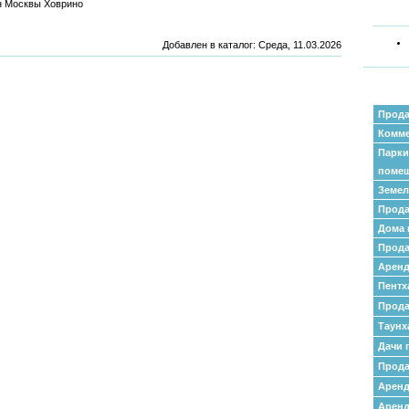
н Москвы Ховрино
Добавлен в каталог
: Среда, 11.03.2026
Прода
Комме
Парки
поме
Земел
Прода
Дома 
Прода
Аренд
Пентх
Прода
Таунх
Дачи 
Прода
Арен
Аренд