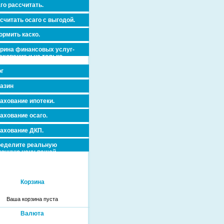
го рассчитать.
считать осаго с выгодой.
рмить каско.
рина финансовых услуг-
ахование и не только.
г
азин
ахование ипотеки.
ахование осаго.
ахование ДКП.
еделите реальную
очную цену вашей
вижимости и ускорьте ее
дажу или сдачу в аренду!
Корзина
Ваша корзина пуста
Валюта