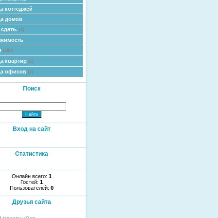
а коттеджей
а домов
 сдать.
(1)
ижимость
и
(482)
а квартир
(1)
да офисов
(2)
Поиск
Вход на сайт
Статистика
Онлайн всего:
1
Гостей:
1
Пользователей:
0
Друзья сайта