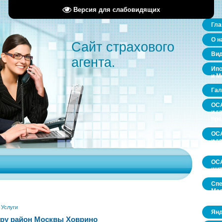
Версия для слабовидящих
Гла
О н
Сайт страхового
Ви
агента.
Ипо
и М
Гал
ОСА
и г
пр
ОСА
и г
пр
ОСА
щит
Спе
Мос
обл
»
Услуги
Янд
ру район Москвы Ховрино