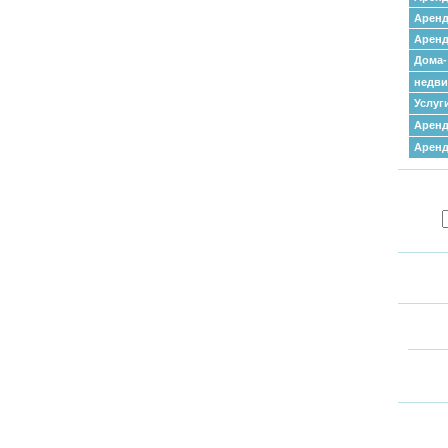
Аренд
Аренд
Дома-
недв
Услуг
Аренд
Арен