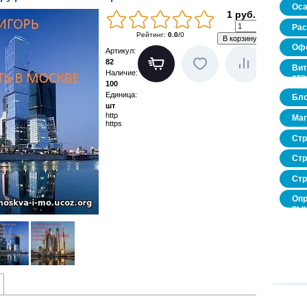
Оса
1 руб.
Рас
Рейтинг
:
0.0
/
0
Офо
Артикул
:
82
Вит
Наличие
:
стр
100
Единица
:
Бло
шт
http
Маг
https
Стр
Стр
Стр
Опр
рын
нед
про