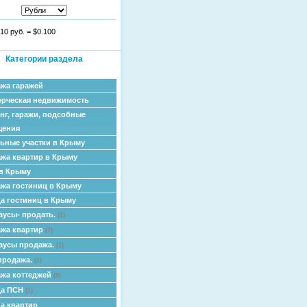
10 руб.
=
$0.100
Категории раздела
жа гаражей
рческая недвижимость
нг, гаражи, подсобные
щения
ьные участки в Крыму
жа квартир в Крыму
в Крыму
жа гостиниц в Крыму
а гостиниц в Крыму
аусы- продать.
(1)
жа квартир
(7)
аусы продажа.
(1)
продажа.
(1)
жа коттеджей
(8)
да ПСН
(1)
а квартир