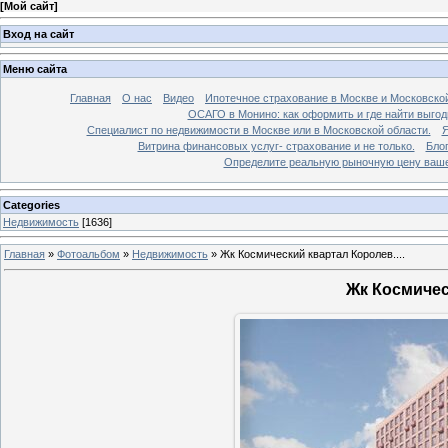
[
Мой сайт
]
Вход на сайт
Меню сайта
Главная
О нас
Видео
Ипотечное страхование в Москве и Московской
ОСАГО в Монино: как оформить и где найти выго
Специалист по недвижимости в Москве или в Московской области.
Я
Витрина финансовых услуг- страхование и не только.
Бло
Определите реальную рыночную цену вашей
Categories
Недвижимость
[1636]
Главная
»
Фотоальбом
»
Недвижимость
»
Жк Космический квартал Королев....
Жк Космическ