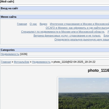
[
Мой сайт
]
Вход на сайт
Меню сайта
Главная
О нас
Видео
Ипотечное страхование в Москве и Московской
ОСАГО в Монино: как оформить и где найти выго
Специалист по недвижимости в Москве или в Московской области.
Я
Витрина финансовых услуг- страхование и не только.
Бло
Определите реальную рыночную цену вашей
Categories
Недвижимость
[1636]
Главная
»
Фотоальбом
»
Недвижимость
»
photo_1116@02-04-2025_18-24-22
photo_1116