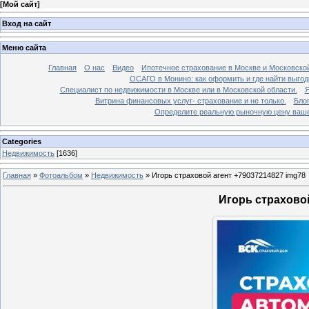
[
Мой сайт
]
Вход на сайт
Меню сайта
Главная
О нас
Видео
Ипотечное страхование в Москве и Московской
ОСАГО в Монино: как оформить и где найти выго
Специалист по недвижимости в Москве или в Московской области.
Я
Витрина финансовых услуг- страхование и не только.
Бло
Определите реальную рыночную цену вашей
Categories
Недвижимость
[1636]
Главная
»
Фотоальбом
»
Недвижимость
»
Игорь страховой агент +79037214827 img78
Игорь страховой