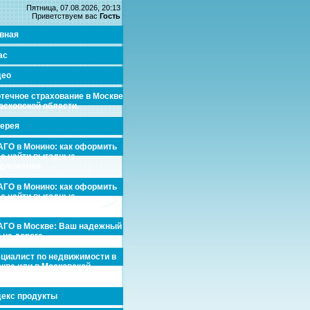
Пятница, 07.08.2026, 20:13
Приветствуем вас
Гость
вная
ас
део
течное страхование в Москве
осковской области.
ерея
ГО в Монино: как оформить
де найти выгодные
едложения
ГО в Монино: как оформить
де найти выгодные
едложения
ГО в Москве: Ваш надежный
 на дороге
циалист по недвижимости в
кве или в Московской
асти.
екс продукты