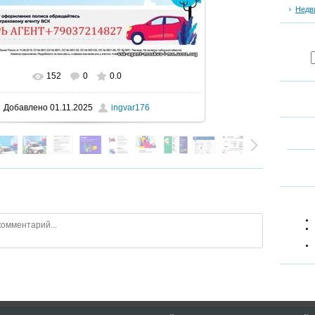
Недв
152
0
0.0
В реальном размере
696x986
/ 117.7Kb
Добавлено
01.11.2025
ingvar176