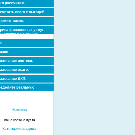
го рассчитать.
считать осаго с выгодой.
рмить каско.
рина финансовых услуг-
ахование и не только.
г
азин
ахование ипотеки.
ахование осаго.
ахование ДКП.
еделите реальную
очную цену вашей
вижимости и ускорьте ее
дажу или сдачу в аренду!
Корзина
Ваша корзина пуста
Категории раздела