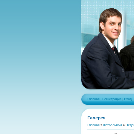
Главная
|
Регистрация
|
Вход
Галерея
Главная
»
Фотоальбом
»
Недв