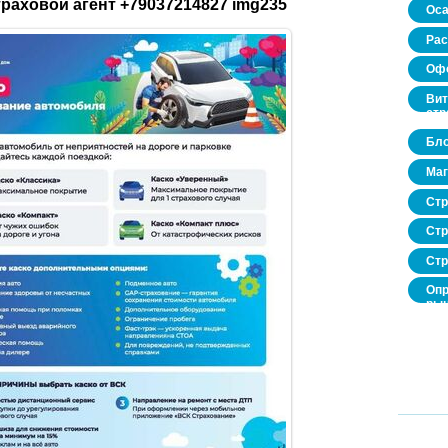
траховой агент +79037214827 img235
Оса
Рас
Офо
Вит
стр
Бло
Маг
Стр
Стр
Стр
Опр
рын
нед
про