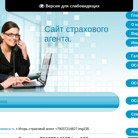
Версия для слабовидящих
Гла
О н
Сайт страхового
Ви
агента.
Ипо
и М
Гал
ОСА
и г
пр
ОСА
и г
пр
ОСА
|
RSS
щит
Спе
Мос
обл
ижимость
»
Игорь страховой агент +79037214827 img235
Янд