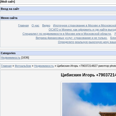
[
Мой сайт
]
Вход на сайт
Меню сайта
Главная
О нас
Видео
Ипотечное страхование в Москве и Московской
ОСАГО в Монино: как оформить и где найти выго
Специалист по недвижимости в Москве или в Московской области.
Я
Витрина финансовых услуг- страхование и не только.
Бло
Определите реальную рыночную цену вашей
Categories
Недвижимость
[1636]
Главная
»
Фотоальбом
»
Недвижимость
»
Цибискин Игорь +79037214827 риелтор phot
Цибискин Игорь +79037214