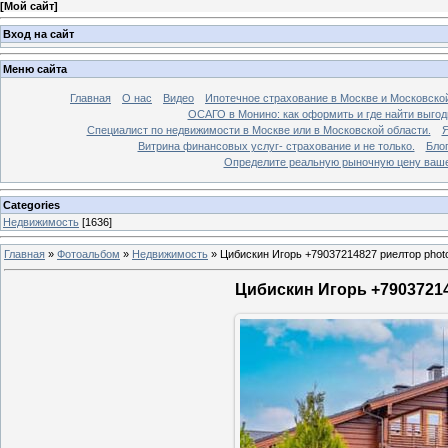
[
Мой сайт
]
Вход на сайт
Меню сайта
Главная
О нас
Видео
Ипотечное страхование в Москве и Московской
ОСАГО в Монино: как оформить и где найти выго
Специалист по недвижимости в Москве или в Московской области.
Я
Витрина финансовых услуг- страхование и не только.
Бло
Определите реальную рыночную цену вашей
Categories
Недвижимость
[1636]
Главная
»
Фотоальбом
»
Недвижимость
»
Цибискин Игорь +79037214827 риелтор phot
Цибискин Игорь +79037214