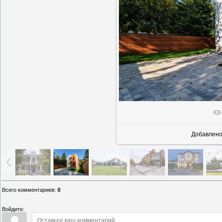
В реаль
Добавлен
Всего комментариев
:
0
Войдите: