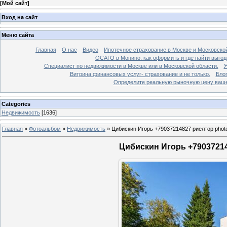
[
Мой сайт
]
Вход на сайт
Меню сайта
Главная
О нас
Видео
Ипотечное страхование в Москве и Московской
ОСАГО в Монино: как оформить и где найти выго
Специалист по недвижимости в Москве или в Московской области.
Я
Витрина финансовых услуг- страхование и не только.
Бло
Определите реальную рыночную цену вашей
Categories
Недвижимость
[1636]
Главная
»
Фотоальбом
»
Недвижимость
»
Цибискин Игорь +79037214827 риелтор phot
Цибискин Игорь +79037214