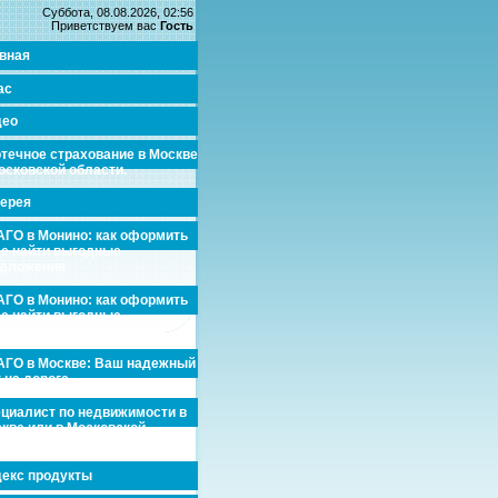
Суббота, 08.08.2026, 02:56
Приветствуем вас
Гость
вная
ас
део
течное страхование в Москве
осковской области.
ерея
ГО в Монино: как оформить
де найти выгодные
едложения
ГО в Монино: как оформить
де найти выгодные
едложения
ГО в Москве: Ваш надежный
 на дороге
циалист по недвижимости в
кве или в Московской
асти.
екс продукты