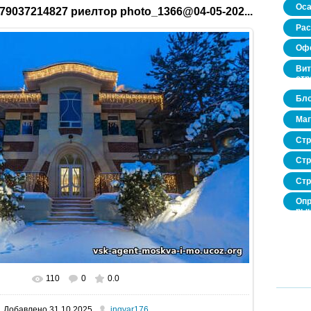
Оса
79037214827 риелтор photo_1366@04-05-202...
Рас
Офо
Вит
стр
Бло
Маг
Стр
Стр
Стр
Опр
рын
нед
про
110
0
0.0
В реальном размере
520x346
/ 53.1Kb
Добавлено
31.10.2025
ingvar176