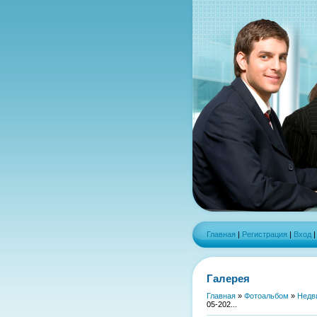
Главная
|
Регистрация
|
Вход
Галерея
Главная
»
Фотоальбом
»
Недв
05-202...