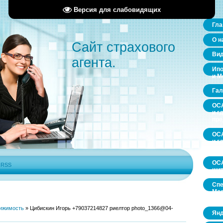
Версия для слабовидящих
Гла
О н
Сайт страхового
Ви
агента.
Ипо
и М
Гал
ОСА
и г
пр
ОСА
и г
пр
ОСА
|
RSS
щит
Спе
Мос
обл
ижимость
»
Цибискин Игорь +79037214827 риелтор photo_1366@04-
Янд