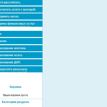
го рассчитать.
считать осаго с выгодой.
рмить каско.
рина финансовых услуг-
ахование и не только.
г
азин
ахование ипотеки.
ахование осаго.
ахование ДКП.
еделите реальную
очную цену вашей
вижимости и ускорьте ее
дажу или сдачу в аренду!
Корзина
Ваша корзина пуста
Категории раздела