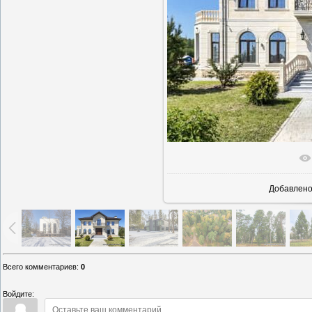
В реаль
Добавлен
Всего комментариев
:
0
Войдите: