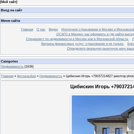
[
Мой сайт
]
Вход на сайт
Меню сайта
Главная
О нас
Видео
Ипотечное страхование в Москве и Московской
ОСАГО в Монино: как оформить и где найти выго
Специалист по недвижимости в Москве или в Московской области.
Я
Витрина финансовых услуг- страхование и не только.
Бло
Определите реальную рыночную цену вашей
Categories
Недвижимость
[1636]
Главная
»
Фотоальбом
»
Недвижимость
»
Цибискин Игорь +79037214827 риелтор phot
Цибискин Игорь +79037214