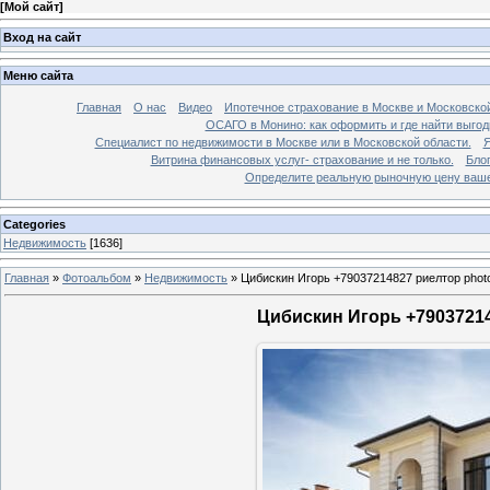
[
Мой сайт
]
Вход на сайт
Меню сайта
Главная
О нас
Видео
Ипотечное страхование в Москве и Московской
ОСАГО в Монино: как оформить и где найти выго
Специалист по недвижимости в Москве или в Московской области.
Я
Витрина финансовых услуг- страхование и не только.
Бло
Определите реальную рыночную цену вашей
Categories
Недвижимость
[1636]
Главная
»
Фотоальбом
»
Недвижимость
»
Цибискин Игорь +79037214827 риелтор phot
Цибискин Игорь +79037214