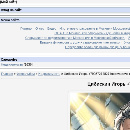
[
Мой сайт
]
Вход на сайт
Меню сайта
Главная
О нас
Видео
Ипотечное страхование в Москве и Московской
ОСАГО в Монино: как оформить и где найти выго
Специалист по недвижимости в Москве или в Московской области.
Я
Витрина финансовых услуг- страхование и не только.
Бло
Определите реальную рыночную цену вашей
Categories
Недвижимость
[1636]
Главная
»
Фотоальбом
»
Недвижимость
»
Цибискин Игорь +79037214827 httpsvsesvoi 
Цибискин Игорь +7