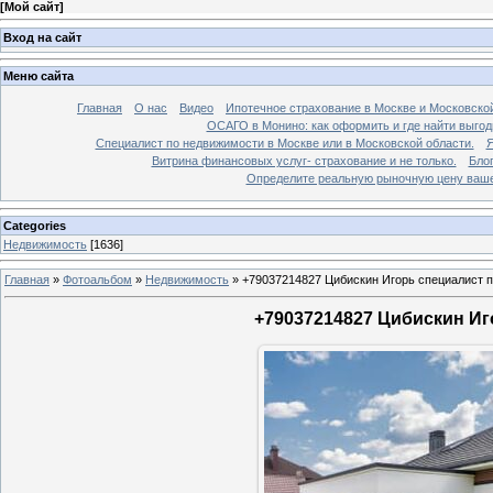
[
Мой сайт
]
Вход на сайт
Меню сайта
Главная
О нас
Видео
Ипотечное страхование в Москве и Московской
ОСАГО в Монино: как оформить и где найти выго
Специалист по недвижимости в Москве или в Московской области.
Я
Витрина финансовых услуг- страхование и не только.
Бло
Определите реальную рыночную цену вашей
Categories
Недвижимость
[1636]
Главная
»
Фотоальбом
»
Недвижимость
»
+79037214827 Цибискин Игорь специалист по
+79037214827 Цибискин Иго