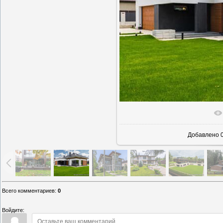
В реаль
Добавлено
0
Всего комментариев
:
0
Войдите: