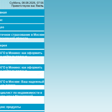
Суббота, 08.08.2026, 07:56
Приветствуем вас
Гость
вная
ас
део
течное страхование в Москве
осковской области.
ерея
ГО в Монино: как оформить
де найти выгодные
едложения
ГО в Монино: как оформить
де найти выгодные
едложения
ГО в Москве: Ваш надежный
 на дороге
циалист по недвижимости в
кве или в Московской
асти.
екс продукты