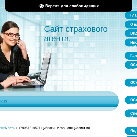
Версия для слабовидящих
Гла
О н
Сайт страхового
Ви
агента.
Ипо
и М
Гал
ОСА
и г
пр
ОСА
и г
пр
ОСА
|
RSS
щит
Спе
Мос
обл
ижимость
»
+79037214827 Цибискин Игорь специалист по
Янд