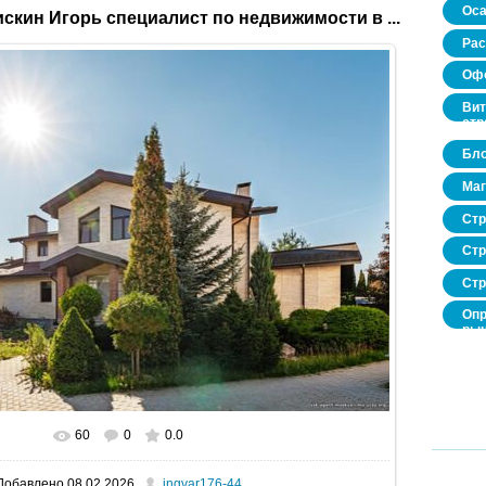
Оса
скин Игорь специалист по недвижимости в ...
Рас
Офо
Вит
стр
Бло
Маг
Стр
Стр
Стр
Опр
рын
нед
про
60
0
0.0
В реальном размере
1600x1067
/ 305.0Kb
Добавлено
08.02.2026
ingvar176-44