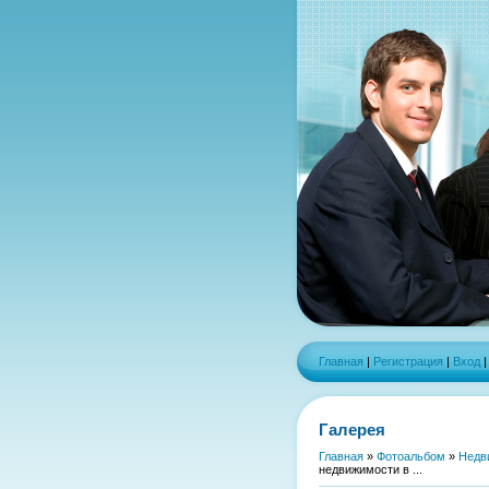
Главная
|
Регистрация
|
Вход
Галерея
Главная
»
Фотоальбом
»
Недв
недвижимости в ...