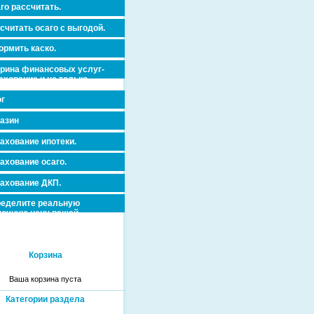
го рассчитать.
считать осаго с выгодой.
рмить каско.
рина финансовых услуг-
ахование и не только.
г
азин
ахование ипотеки.
ахование осаго.
ахование ДКП.
еделите реальную
очную цену вашей
вижимости и ускорьте ее
дажу или сдачу в аренду!
Корзина
Ваша корзина пуста
Категории раздела