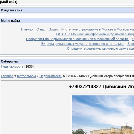
[
Мой сайт
]
Вход на сайт
Меню сайта
Главная
О нас
Видео
Ипотечное страхование в Москве и Московской
ОСАГО в Монино: как оформить и где найти выго
Специалист по недвижимости в Москве или в Московской области.
Я
Витрина финансовых услуг- страхование и не только.
Бло
Определите реальную рыночную цену вашей
Categories
Недвижимость
[1636]
Главная
»
Фотоальбом
»
Недвижимость
»
+79037214827 Цибискин Игорь специалист по
+79037214827 Цибискин Иго