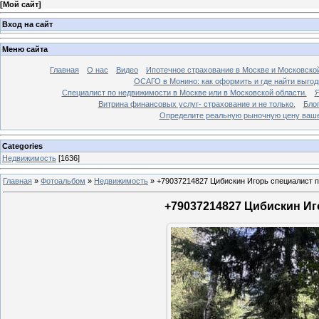
[
Мой сайт
]
Вход на сайт
Меню сайта
Главная
О нас
Видео
Ипотечное страхование в Москве и Московской
ОСАГО в Монино: как оформить и где найти выго
Специалист по недвижимости в Москве или в Московской области.
Я
Витрина финансовых услуг- страхование и не только.
Бло
Определите реальную рыночную цену вашей
Categories
Недвижимость
[1636]
Главная
»
Фотоальбом
»
Недвижимость
»
+79037214827 Цибискин Игорь специалист по
+79037214827 Цибискин Иго