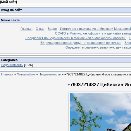
[
Мой сайт
]
Вход на сайт
Меню сайта
Главная
О нас
Видео
Ипотечное страхование в Москве и Московской
ОСАГО в Монино: как оформить и где найти выго
Специалист по недвижимости в Москве или в Московской области.
Я
Витрина финансовых услуг- страхование и не только.
Бло
Определите реальную рыночную цену вашей
Categories
Недвижимость
[1636]
Главная
»
Фотоальбом
»
Недвижимость
»
+79037214827 Цибискин Игорь специалист по
+79037214827 Цибискин Иго