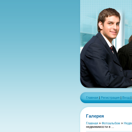
Главная
|
Регистрация
|
Вход
Галерея
Главная
»
Фотоальбом
»
Недв
недвижимости в ...