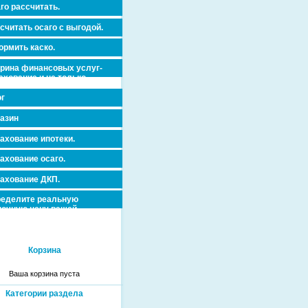
го рассчитать.
считать осаго с выгодой.
рмить каско.
рина финансовых услуг-
ахование и не только.
г
азин
ахование ипотеки.
ахование осаго.
ахование ДКП.
еделите реальную
очную цену вашей
вижимости и ускорьте ее
дажу или сдачу в аренду!
Корзина
Ваша корзина пуста
Категории раздела