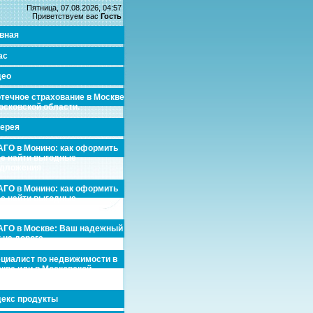
Пятница, 07.08.2026, 04:57
Приветствуем вас
Гость
вная
ас
део
течное страхование в Москве
осковской области.
ерея
ГО в Монино: как оформить
де найти выгодные
едложения
ГО в Монино: как оформить
де найти выгодные
едложения
ГО в Москве: Ваш надежный
 на дороге
циалист по недвижимости в
кве или в Московской
асти.
екс продукты