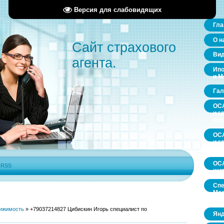
Версия для слабовидящих
Гла
О н
Сайт страхового
Ви
агента.
Ипо
и М
Гал
ОСА
и г
пр
ОСА
и г
пр
ОСА
|
RSS
щит
Спе
Мос
обл
ижимость
»
+79037214827 Цибискин Игорь специалист по
Янд