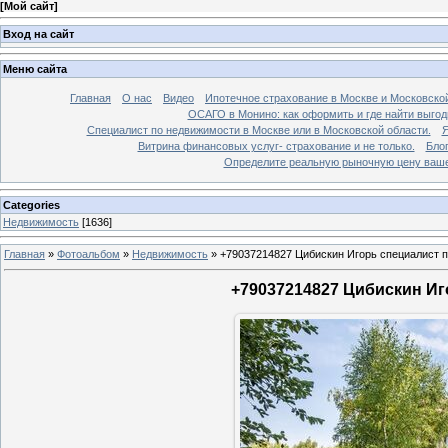
[
Мой сайт
]
Вход на сайт
Меню сайта
Главная
О нас
Видео
Ипотечное страхование в Москве и Московской
ОСАГО в Монино: как оформить и где найти выго
Специалист по недвижимости в Москве или в Московской области.
Я
Витрина финансовых услуг- страхование и не только.
Бло
Определите реальную рыночную цену вашей
Categories
Недвижимость
[1636]
Главная
»
Фотоальбом
»
Недвижимость
»
+79037214827 Цибискин Игорь специалист по
+79037214827 Цибискин Иго