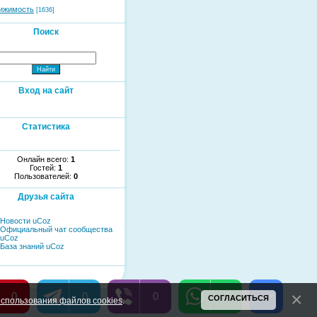
ижимость
[1636]
Поиск
Вход на сайт
Статистика
Онлайн всего:
1
Гостей:
1
Пользователей:
0
Друзья сайта
Новости uCoz
Официальный чат сообщества
uCoz
База знаний uCoz
0
0
0
0
СОГЛАСИТЬСЯ
спользования файлов cookies
.