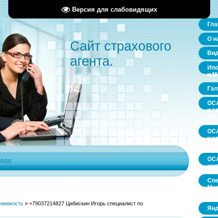
Версия для слабовидящих
Гла
О н
Сайт страхового
Ви
агента.
Ипо
и М
Гал
ОСА
и г
пр
ОСА
и г
пр
ОСА
|
RSS
щит
Спе
Мос
обл
ижимость
»
+79037214827 Цибискин Игорь специалист по
Янд