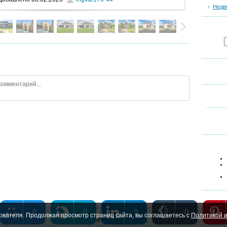
Недв
0
0
0
0
ователя. Продолжая просмотр страниц сайта, вы соглашаетесь с
Политикой и
Copyright MyCorp © 2026
|