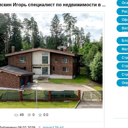
Оса
скин Игорь специалист по недвижимости в ...
Рас
Офо
Вит
стр
Бло
Маг
Стр
Стр
Стр
Опр
рын
нед
про
49
0
0.0
В реальном размере
1600x1068
/ 482.9Kb
Добавлено
08.02.2026
ingvar176-44