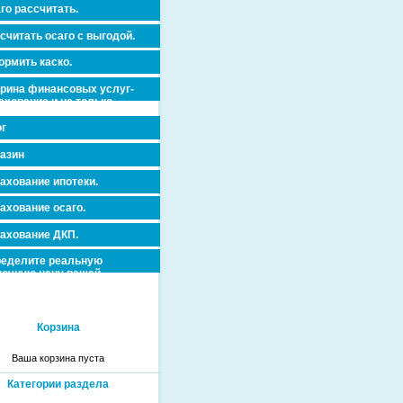
го рассчитать.
считать осаго с выгодой.
рмить каско.
рина финансовых услуг-
ахование и не только.
г
азин
ахование ипотеки.
ахование осаго.
ахование ДКП.
еделите реальную
очную цену вашей
вижимости и ускорьте ее
дажу или сдачу в аренду!
Корзина
Ваша корзина пуста
Категории раздела