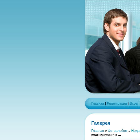
Главная
|
Регистрация
|
Вход
Галерея
Главная
»
Фотоальбом
»
Недв
недвижимости в ...