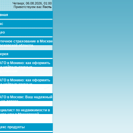
Четверг, 06.08.2026, 01:00
Приветствуем вас
Гость
вная
ас
део
течное страхование в Москве
осковской области.
ерея
ГО в Монино: как оформить
де найти выгодные
едложения
ГО в Монино: как оформить
де найти выгодные
едложения
ГО в Москве: Ваш надежный
 на дороге
циалист по недвижимости в
кве или в Московской
асти.
екс продукты