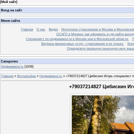
[
Мой сайт
]
Вход на сайт
Меню сайта
Главная
О нас
Видео
Ипотечное страхование в Москве и Московской
ОСАГО в Монино: как оформить и где найти выго
Специалист по недвижимости в Москве или в Московской области.
Я
Витрина финансовых услуг- страхование и не только.
Бло
Определите реальную рыночную цену вашей
Categories
Недвижимость
[1636]
Главная
»
Фотоальбом
»
Недвижимость
»
+79037214827 Цибискин Игорь специалист по
+79037214827 Цибискин Иго