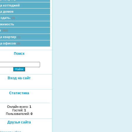
а коттеджей
а домов
 сдать.
(1)
ижимость
и
(482)
а квартир
(1)
да офисов
(2)
Поиск
Вход на сайт
Статистика
Онлайн всего:
1
Гостей:
1
Пользователей:
0
Друзья сайта