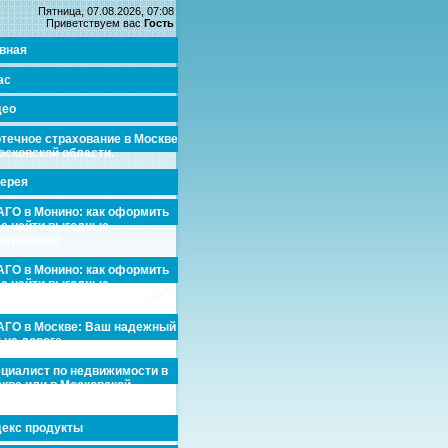
Пятница, 07.08.2026, 07:08
Приветствуем вас
Гость
вная
ас
део
течное страхование в Москве
осковской области.
ерея
ГО в Монино: как оформить
де найти выгодные
едложения
ГО в Монино: как оформить
де найти выгодные
едложения
ГО в Москве: Ваш надежный
 на дороге
циалист по недвижимости в
кве или в Московской
асти.
екс продукты