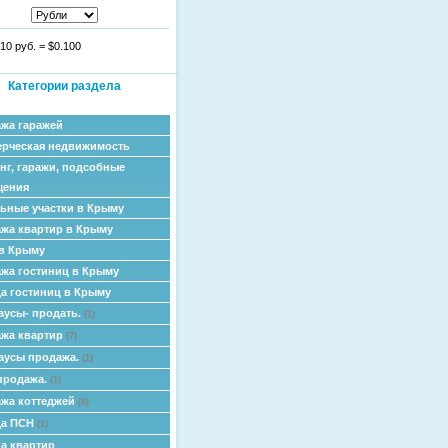
10 руб.
=
$0.100
Категории раздела
жа гаражей
рческая недвижимость
нг, гаражи, подсобные
щения
ьные участки в Крыму
жа квартир в Крыму
в Крыму
жа гостиниц в Крыму
а гостиниц в Крыму
аусы- продать.
(1)
жа квартир
(7)
аусы продажа.
(1)
продажа.
(1)
жа коттеджей
(8)
да ПСН
(1)
а квартир