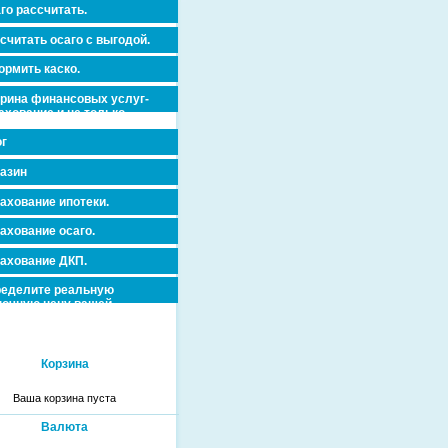
го рассчитать.
считать осаго с выгодой.
рмить каско.
рина финансовых услуг-
ахование и не только.
г
азин
ахование ипотеки.
ахование осаго.
ахование ДКП.
еделите реальную
очную цену вашей
вижимости и ускорьте ее
дажу или сдачу в аренду!
Корзина
Ваша корзина пуста
Валюта