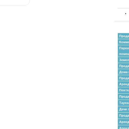
Прода
Комме
Парки
поме
Земел
Прода
Дома 
Прода
Аренд
Пентх
Прода
Таунх
Дачи 
Прода
Арен
Аренд