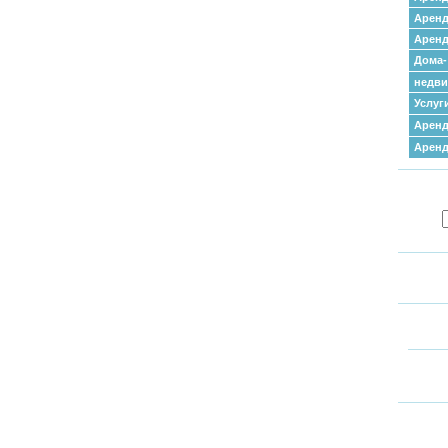
Аренд
Аренд
Дома-
недв
Услуг
Аренд
Арен