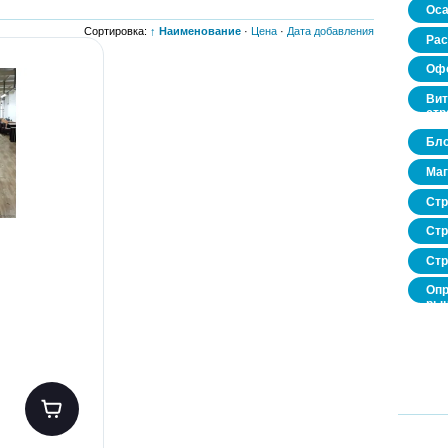
Оса
Сортировка:
↑ Наименование
·
Цена
·
Дата добавления
Рас
Офо
Вит
стр
Бло
Маг
Стр
Стр
Стр
Опр
рын
нед
про