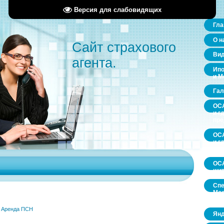
Версия для слабовидящих
Гла
О н
Сайт страхового
Ви
агента.
Ипо
и М
Гал
ОСА
и г
пр
ОСА
и г
пр
ОСА
щит
Спе
Мос
обл
»
Аренда ПСН
Янд