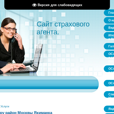
Версия для слабовидящих
Гла
О н
Сайт страхового
Ви
агента.
Ипо
и М
Гал
ОСА
и г
пр
ОСА
и г
пр
ОСА
щит
Спе
Мос
обл
»
Услуги
Янд
ру район Москвы Якиманка