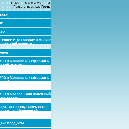
Суббота, 08.08.2026, 17:54
Приветствуем вас
Гость
вная
ас
део
течное страхование в Москве
осковской области.
ерея
ГО в Монино: как оформить
де найти выгодные
едложения
ГО в Монино: как оформить
де найти выгодные
едложения
ГО в Москве: Ваш надежный
 на дороге
циалист по недвижимости в
кве или в Московской
асти.
екс продукты