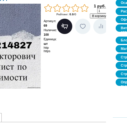
Оса
1 руб.
Рас
Рейтинг
:
0.0
/
0
Офо
Артикул
:
69
Вит
Наличие
:
стр
100
Единица
:
Бло
шт
http
Маг
https
Стр
Стр
Стр
Опр
рын
нед
про