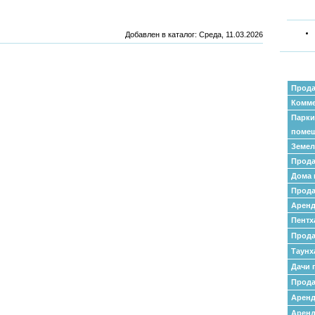
Добавлен в каталог
: Среда, 11.03.2026
Прода
Комме
Парки
поме
Земел
Прода
Дома 
Прода
Аренд
Пентх
Прода
Таунх
Дачи 
Прода
Арен
Аренд