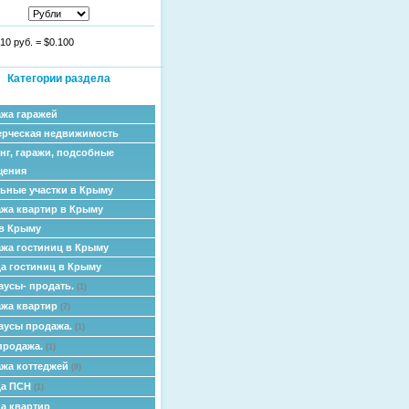
10 руб.
=
$0.100
Категории раздела
жа гаражей
рческая недвижимость
нг, гаражи, подсобные
щения
ьные участки в Крыму
жа квартир в Крыму
в Крыму
жа гостиниц в Крыму
а гостиниц в Крыму
аусы- продать.
(1)
жа квартир
(7)
аусы продажа.
(1)
продажа.
(1)
жа коттеджей
(8)
да ПСН
(1)
а квартир