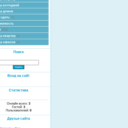
а коттеджей
а домов
 сдать.
(1)
ижимость
и
(482)
а квартир
(1)
да офисов
(2)
Поиск
Вход на сайт
Статистика
Онлайн всего:
3
Гостей:
3
Пользователей:
0
Друзья сайта