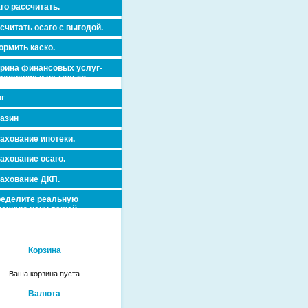
го рассчитать.
считать осаго с выгодой.
рмить каско.
рина финансовых услуг-
ахование и не только.
г
азин
ахование ипотеки.
ахование осаго.
ахование ДКП.
еделите реальную
очную цену вашей
вижимости и ускорьте ее
дажу или сдачу в аренду!
Корзина
Ваша корзина пуста
Валюта