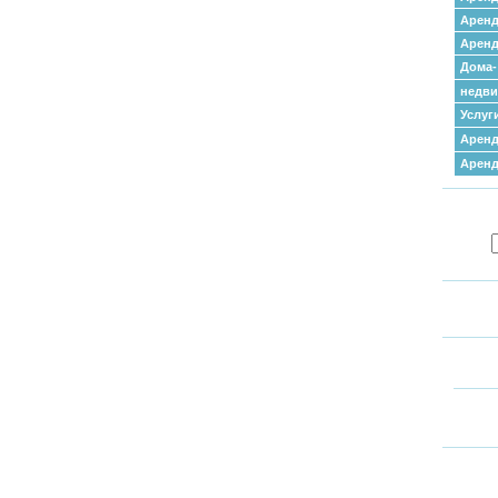
Аренд
Аренд
Дома-
недв
Услуг
Аренд
Арен