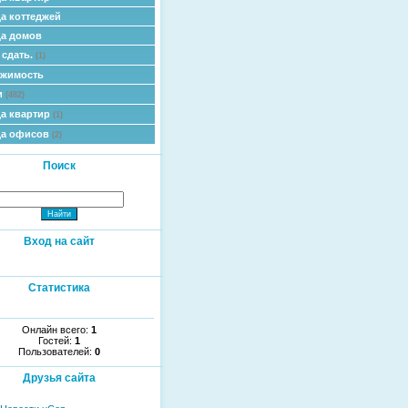
а коттеджей
а домов
 сдать.
(1)
ижимость
и
(482)
а квартир
(1)
да офисов
(2)
Поиск
Вход на сайт
Статистика
Онлайн всего:
1
Гостей:
1
Пользователей:
0
Друзья сайта