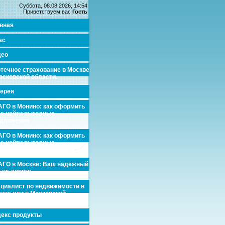
Суббота, 08.08.2026, 14:54
Приветствуем вас
Гость
вная
ас
део
течное страхование в Москве
осковской области.
ерея
ГО в Монино: как оформить
де найти выгодные
едложения
ГО в Монино: как оформить
де найти выгодные
едложения
ГО в Москве: Ваш надежный
 на дороге
циалист по недвижимости в
кве или в Московской
асти.
екс продукты