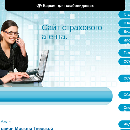
Версия для слабовидящих
Гла
О н
Сайт страхового
Ви
агента.
Ипо
и М
Гал
ОСА
и г
пр
ОСА
и г
пр
ОСА
щит
Спе
Мос
обл
»
Услуги
Янд
 район Москвы Тверской