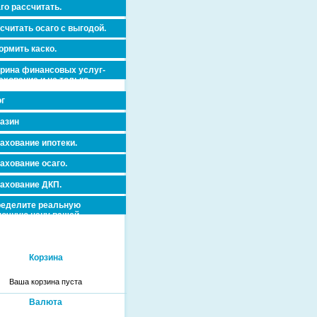
го рассчитать.
считать осаго с выгодой.
рмить каско.
рина финансовых услуг-
ахование и не только.
г
азин
ахование ипотеки.
ахование осаго.
ахование ДКП.
еделите реальную
очную цену вашей
вижимости и ускорьте ее
дажу или сдачу в аренду!
Корзина
Ваша корзина пуста
Валюта