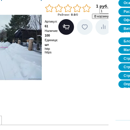
Оса
1 руб.
Рас
Рейтинг
:
0.0
/
0
Офо
Артикул
:
61
Вит
Наличие
:
стр
100
Единица
:
Бло
шт
http
Маг
https
Стр
Стр
Стр
Опр
рын
нед
про