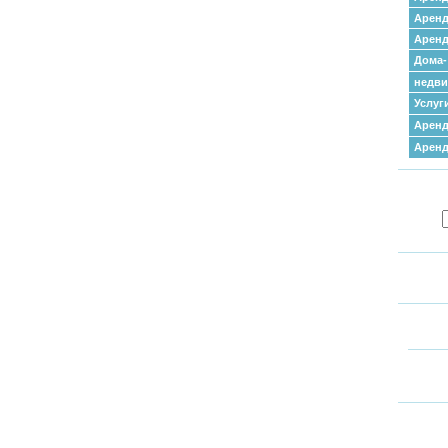
Аренд
Аренд
Дома-
недв
Услуг
Аренд
Арен