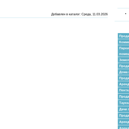
Добавлен в каталог
: Среда, 11.03.2026
Прода
Комме
Парки
поме
Земел
Прода
Дома 
Прода
Аренд
Пентх
Прода
Таунх
Дачи 
Прода
Арен
Аренд