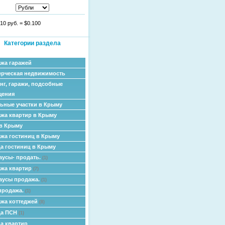
10 руб.
=
$0.100
Категории раздела
жа гаражей
рческая недвижимость
нг, гаражи, подсобные
щения
ьные участки в Крыму
жа квартир в Крыму
в Крыму
жа гостиниц в Крыму
а гостиниц в Крыму
аусы- продать.
(1)
жа квартир
(7)
аусы продажа.
(1)
продажа.
(1)
жа коттеджей
(8)
да ПСН
(1)
а квартир