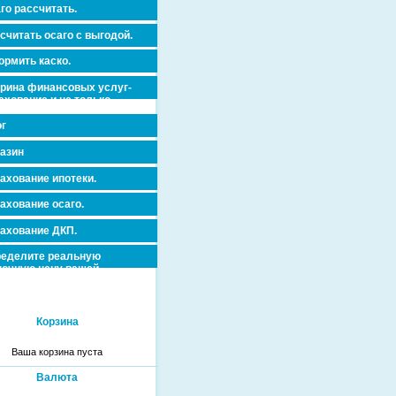
го рассчитать.
считать осаго с выгодой.
рмить каско.
рина финансовых услуг-
ахование и не только.
г
азин
ахование ипотеки.
ахование осаго.
ахование ДКП.
еделите реальную
очную цену вашей
вижимости и ускорьте ее
дажу или сдачу в аренду!
Корзина
Ваша корзина пуста
Валюта