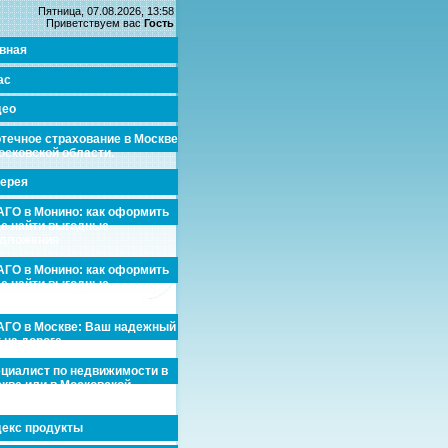
Пятница, 07.08.2026, 13:58
Приветствуем вас
Гость
вная
ас
део
течное страхование в Москве
осковской области.
ерея
ГО в Монино: как оформить
де найти выгодные
едложения
ГО в Монино: как оформить
де найти выгодные
едложения
ГО в Москве: Ваш надежный
 на дороге
циалист по недвижимости в
кве или в Московской
асти.
екс продукты