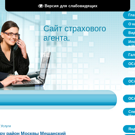
Версия для слабовидящих
Гла
О н
Сайт страхового
Ви
агента.
Ипо
и М
Гал
ОСА
и г
пр
ОСА
и г
пр
ОСА
щит
Спе
Мос
обл
»
Услуги
Янд
иру район Москвы Мещанский