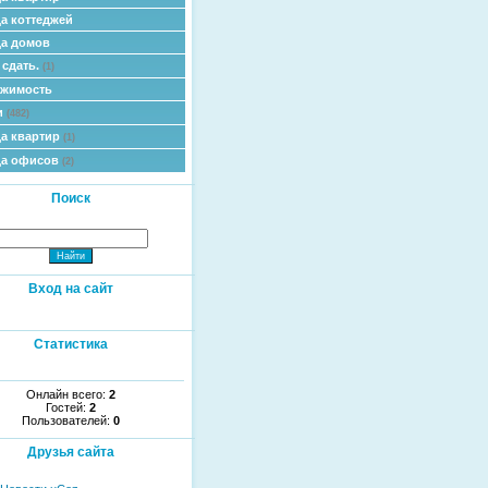
а коттеджей
а домов
 сдать.
(1)
ижимость
и
(482)
а квартир
(1)
да офисов
(2)
Поиск
Вход на сайт
Статистика
Онлайн всего:
2
Гостей:
2
Пользователей:
0
Друзья сайта