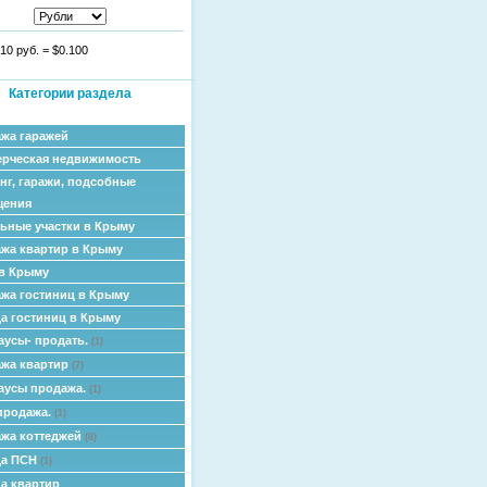
10 руб.
=
$0.100
Категории раздела
жа гаражей
рческая недвижимость
нг, гаражи, подсобные
щения
ьные участки в Крыму
жа квартир в Крыму
в Крыму
жа гостиниц в Крыму
а гостиниц в Крыму
аусы- продать.
(1)
жа квартир
(7)
аусы продажа.
(1)
продажа.
(1)
жа коттеджей
(8)
да ПСН
(1)
а квартир