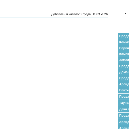
Добавлен в каталог
: Среда, 11.03.2026
Прода
Комме
Парки
поме
Земел
Прода
Дома 
Прода
Аренд
Пентх
Прода
Таунх
Дачи 
Прода
Арен
Аренд