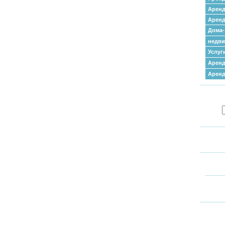
Аренд
Аренд
Дома-
недв
Услуг
Аренд
Арен