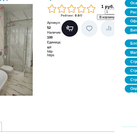
Оса
1 руб.
Рас
Рейтинг
:
0.0
/
0
Офо
Артикул
:
52
Вит
Наличие
:
стр
100
Единица
:
Бло
шт
http
Маг
https
Стр
Стр
Стр
Опр
рын
нед
про