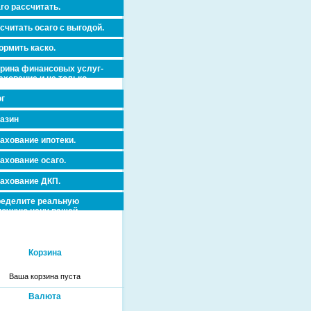
го рассчитать.
считать осаго с выгодой.
рмить каско.
рина финансовых услуг-
ахование и не только.
г
азин
ахование ипотеки.
ахование осаго.
ахование ДКП.
еделите реальную
очную цену вашей
вижимости и ускорьте ее
дажу или сдачу в аренду!
Корзина
Ваша корзина пуста
Валюта