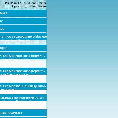
Воскресенье, 09.08.2026, 10:39
Приветствуем вас
Гость
вная
ас
део
течное страхование в Москве
осковской области.
ерея
ГО в Монино: как оформить
де найти выгодные
едложения
ГО в Монино: как оформить
де найти выгодные
едложения
ГО в Москве: Ваш надежный
 на дороге
циалист по недвижимости в
кве или в Московской
асти.
екс продукты