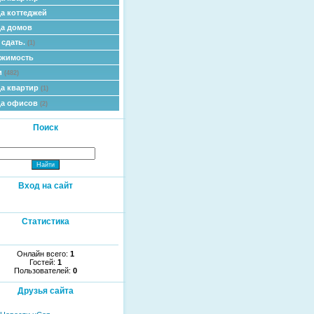
а коттеджей
а домов
 сдать.
(1)
ижимость
и
(482)
а квартир
(1)
да офисов
(2)
Поиск
Вход на сайт
Статистика
Онлайн всего:
1
Гостей:
1
Пользователей:
0
Друзья сайта