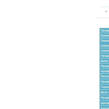
Прода
Комме
Парки
поме
Земел
Прода
Дома 
Прода
Аренд
Пентх
Прода
Таунх
Дачи 
Прода
Арен
Аренд