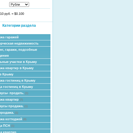
10 руб.
=
$0.100
Категории раздела
жа гаражей
рческая недвижимость
нг, гаражи, подсобные
щения
ьные участки в Крыму
жа квартир в Крыму
в Крыму
жа гостиниц в Крыму
а гостиниц в Крыму
аусы- продать.
(1)
жа квартир
(7)
аусы продажа.
(1)
продажа.
(1)
жа коттеджей
(8)
да ПСН
(1)
а квартир