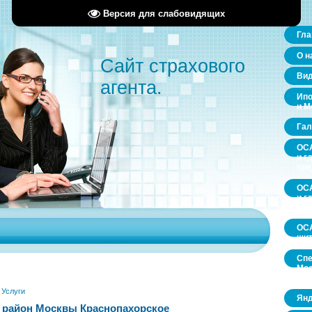
Версия для слабовидящих
Гла
О н
Сайт страхового
Ви
агента.
Ипо
и М
Гал
ОСА
и г
пр
ОСА
и г
пр
ОСА
щит
Спе
Мос
обл
»
Услуги
Янд
 район Москвы Краснопахорское