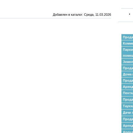
Добавлен в каталог
: Среда, 11.03.2026
Прода
Комме
Парки
поме
Земел
Прода
Дома 
Прода
Аренд
Пентх
Прода
Таунх
Дачи 
Прода
Арен
Аренд