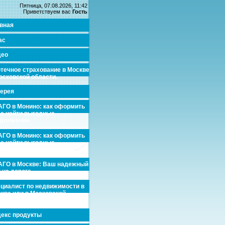
Пятница, 07.08.2026, 11:42
Приветствуем вас
Гость
вная
ас
део
течное страхование в Москве
осковской области.
ерея
ГО в Монино: как оформить
де найти выгодные
едложения
ГО в Монино: как оформить
де найти выгодные
едложения
ГО в Москве: Ваш надежный
 на дороге
циалист по недвижимости в
кве или в Московской
асти.
екс продукты