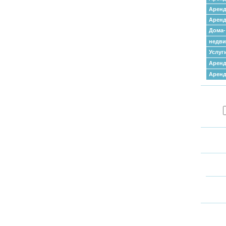
Аренд
Аренд
Дома-
недв
Услуг
Аренд
Арен