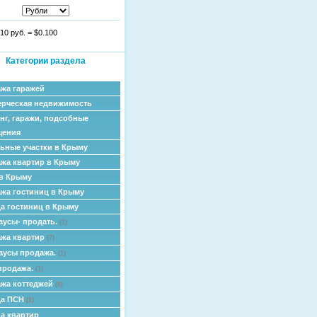
10 руб.
=
$0.100
Категории раздела
жа гаражей
рческая недвижимость
нг, гаражи, подсобные
щения
ьные участки в Крыму
жа квартир в Крыму
в Крыму
жа гостиниц в Крыму
а гостиниц в Крыму
аусы- продать.
(1)
жа квартир
(7)
аусы продажа.
(1)
продажа.
(1)
жа коттеджей
(8)
да ПСН
(1)
а квартир