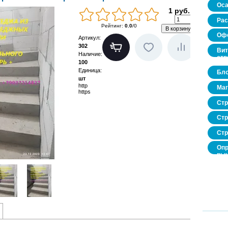
Оса
1 руб.
Рас
Рейтинг
:
0.0
/
0
Офо
Артикул
:
302
Вит
Наличие
:
стр
100
Единица
:
Бло
шт
http
Маг
https
Стр
Стр
Стр
Опр
рын
нед
про