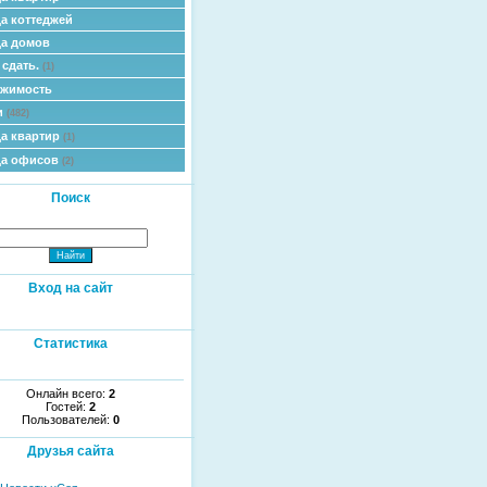
а коттеджей
а домов
 сдать.
(1)
ижимость
и
(482)
а квартир
(1)
да офисов
(2)
Поиск
Вход на сайт
Статистика
Онлайн всего:
2
Гостей:
2
Пользователей:
0
Друзья сайта