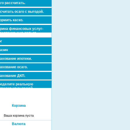
го рассчитать.
считать осаго с выгодой.
рмить каско.
рина финансовых услуг-
ахование и не только.
г
азин
ахование ипотеки.
ахование осаго.
ахование ДКП.
еделите реальную
очную цену вашей
вижимости и ускорьте ее
дажу или сдачу в аренду!
Корзина
Ваша корзина пуста
Валюта