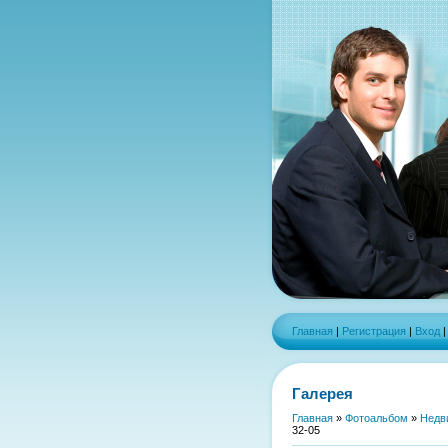
Главная
|
Регистрация
|
Вход
Галерея
Главная
»
Фотоальбом
»
Недв
32-05