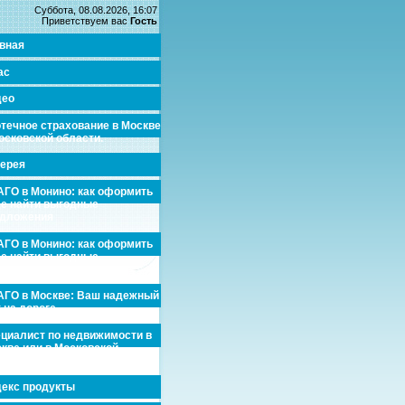
Суббота, 08.08.2026, 16:07
Приветствуем вас
Гость
вная
ас
део
течное страхование в Москве
осковской области.
ерея
ГО в Монино: как оформить
де найти выгодные
едложения
ГО в Монино: как оформить
де найти выгодные
едложения
ГО в Москве: Ваш надежный
 на дороге
циалист по недвижимости в
кве или в Московской
асти.
екс продукты