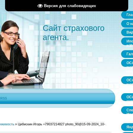
Версия для слабовидящих
Гла
О н
Сайт страхового
Ви
агента.
Ипо
и М
Гал
ОСА
и г
пр
ОСА
и г
пр
ОСА
|
RSS
щит
Спе
Мос
обл
ижимость
»
Цибискин Игорь +79037214827 photo_90@15-09-2024_10-
Янд