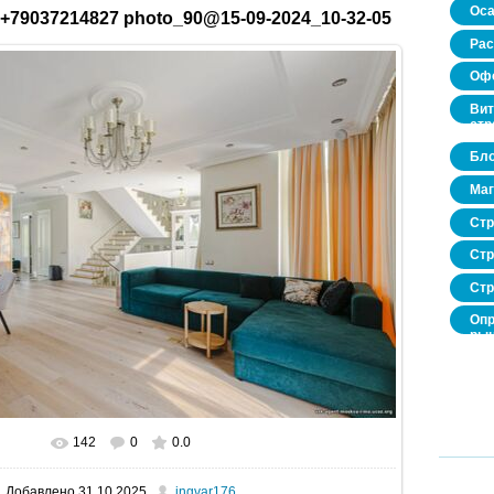
Оса
+79037214827 photo_90@15-09-2024_10-32-05
Рас
Офо
Вит
стр
Бло
Маг
Стр
Стр
Стр
Опр
рын
нед
про
142
0
0.0
В реальном размере
1600x1067
/ 201.1Kb
Добавлено
31.10.2025
ingvar176