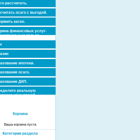
го рассчитать.
считать осаго с выгодой.
рмить каско.
рина финансовых услуг-
ахование и не только.
г
азин
ахование ипотеки.
ахование осаго.
ахование ДКП.
еделите реальную
очную цену вашей
вижимости и ускорьте ее
дажу или сдачу в аренду!
Корзина
Ваша корзина пуста
Категории раздела