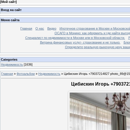
[
Мой сайт
]
Вход на сайт
Меню сайта
Главная
О нас
Видео
Ипотечное страхование в Москве и Московской
ОСАГО в Монино: как оформить и где найти выго
Специалист по недвижимости в Москве или в Московской области.
Я
Витрина финансовых услуг- страхование и не только.
Бло
Определите реальную рыночную цену вашей
Categories
Недвижимость
[1636]
Главная
»
Фотоальбом
»
Недвижимость
»
Цибискин Игорь +79037214827 photo_89@15
Цибискин Игорь +7903721