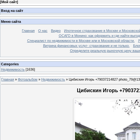
[
Мой сайт
]
Вход на сайт
Меню сайта
Главная
О нас
Видео
Ипотечное страхование в Москве и Московской
ОСАГО в Монино: как оформить и где найти выго
Специалист по недвижимости в Москве или в Московской области.
Я
Витрина финансовых услуг- страхование и не только.
Бло
Определите реальную рыночную цену вашей
Categories
Недвижимость
[1636]
Главная
»
Фотоальбом
»
Недвижимость
»
Цибискин Игорь +79037214827 photo_79@13
Цибискин Игорь +7903721