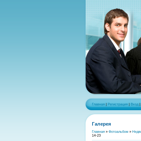
Главная
|
Регистрация
|
Вход
Галерея
Главная
»
Фотоальбом
»
Недв
14-23