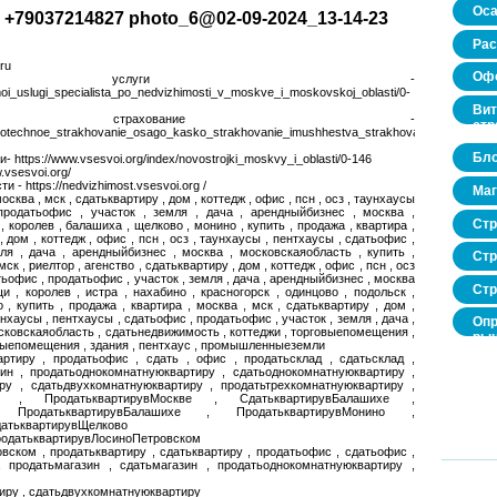
Оса
+79037214827 photo_6@02-09-2024_13-14-23
Рас
ru
Офо
 услуги -
moi_uslugi_specialista_po_nedvizhimosti_v_moskve_i_moskovskoj_oblasti/0-
Вит
ное страхование -
стр
/ipotechnoe_strakhovanie_osago_kasko_strakhovanie_imushhestva_strakhovanie_zhizni_i_z
Бло
 https://www.vsesvoi.org/index/novostrojki_moskvy_i_oblasti/0-146
.vsesvoi.org/
- https://nedvizhimost.vsesvoi.org /
Маг
москва , мск , сдатьквартиру , дом , коттедж , офис , псн , осз , таунхаусы
продатьофис , участок , земля , дача , арендныйбизнес , москва ,
Стр
 королев , балашиха , щелково , монино , купить , продажа , квартира ,
, дом , коттедж , офис , псн , осз , таунхаусы , пентхаусы , сдатьофис ,
ля , дача , арендныйбизнес , москва , московскаяобласть , купить ,
Стр
мск , риелтор , агенство , сдатьквартиру , дом , коттедж , офис , псн , осз
тьофис , продатьофис , участок , земля , дача , арендныйбизнес , москва
Стр
и , королев , истра , нахабино , красногорск , одинцово , подольск ,
, купить , продажа , квартира , москва , мск , сдатьквартиру , дом ,
аунхаусы , пентхаусы , сдатьофис , продатьофис , участок , земля , дача ,
Опр
сковскаяобласть , сдатьнедвижимость , коттеджи , торговыепомещения ,
рын
нныепомещения , здания , пентхаус , промышленныеземли
нед
артиру , продатьофис , сдать , офис , продатьсклад , сдатьсклад ,
про
зин , продатьоднокомнатнуюквартиру , сдатьоднокомнатнуюквартиру ,
ру , сдатьдвухкомнатнуюквартиру , продатьтрехкомнатнуюквартиру ,
тиру , ПродатьквартирувМоскве , СдатьквартирувБалашихе ,
, ПродатьквартирувБалашихе , ПродатьквартирувМонино ,
датьквартирувЩелково
ПродатьквартирувЛосиноПетровском
вском , продатьквартиру , сдатьквартиру , продатьофис , сдатьофис ,
, продатьмагазин , сдатьмагазин , продатьоднокомнатнуюквартиру ,
иру , сдатьдвухкомнатнуюквартиру