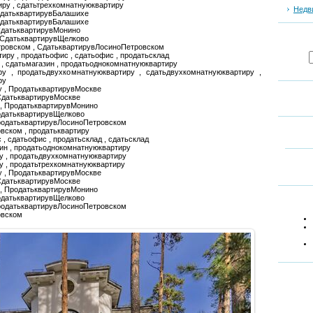
иру , сдатьтрехкомнатнуюквартиру
Недв
СдатьквартирувБалашихе
одатьквартирувБалашихе
СдатьквартирувМонино
 СдатьквартирувЩелково
тровском , СдатьквартирувЛосиноПетровском
тиру , продатьофис , сдатьофис , продатьсклад
н , сдатьмагазин , продатьоднокомнатнуюквартиру
ру , продатьдвухкомнатнуюквартиру , сдатьдвухкомнатнуюквартиру ,
ру
у , ПродатьквартирувМоскве
СдатьквартирувМоскве
 , ПродатьквартирувМонино
одатьквартирувЩелково
ПродатьквартирувЛосиноПетровском
вском , продатьквартиру
 , сдатьофис , продатьсклад , сдатьсклад
зин , продатьоднокомнатнуюквартиру
у , продатьдвухкомнатнуюквартиру
у , продатьтрехкомнатнуюквартиру
у , ПродатьквартирувМоскве
СдатьквартирувМоскве
 , ПродатьквартирувМонино
одатьквартирувЩелково
ПродатьквартирувЛосиноПетровском
овском