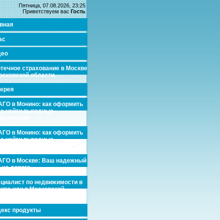
Пятница, 07.08.2026, 23:25
Приветствуем вас
Гость
вная
ас
део
течное страхование в Москве
осковской области.
ерея
ГО в Монино: как оформить
де найти выгодные
едложения
ГО в Монино: как оформить
де найти выгодные
едложения
ГО в Москве: Ваш надежный
 на дороге
циалист по недвижимости в
кве или в Московской
асти.
екс продукты