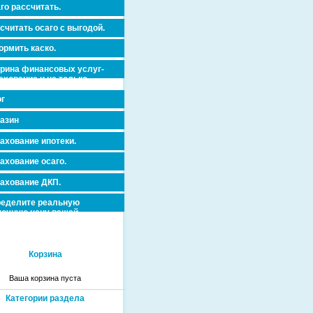
го рассчитать.
считать осаго с выгодой.
рмить каско.
рина финансовых услуг-
ахование и не только.
dorovja_dms_antikleshh/0-
г
азин
ахование ипотеки.
ахование осаго.
ахование ДКП.
еделите реальную
очную цену вашей
вижимости и ускорьте ее
дажу или сдачу в аренду!
Корзина
Ваша корзина пуста
Категории раздела