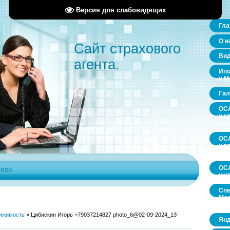
Версия для слабовидящих
Гла
О н
Сайт страхового
Ви
агента.
Ипо
и М
Гал
ОСА
и г
пр
ОСА
и г
пр
ОСА
|
RSS
щит
Спе
Мос
обл
ижимость
»
Цибискин Игорь +79037214827 photo_6@02-09-2024_13-
Янд