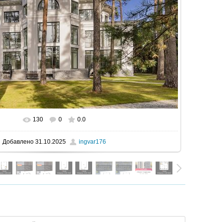
130
0
0.0
В реальном размере
1600x1068
/ 372.1Kb
Добавлено
31.10.2025
ingvar176