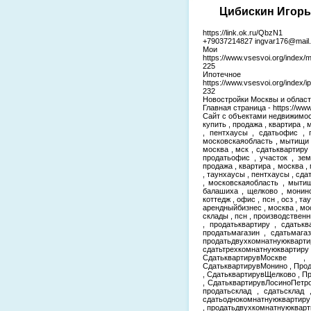
Цибискин Игорь 
https://link.ok.ru/QbzN1
+79037214827 ingvar176@mail.
Мои
https://www.vsesvoi.org/index/
225
Ипотеч
https://www.vsesvoi.org/index
232
Новостройки Москвы и области-
Главная страница - https://www
Сайт с объектами недвижимости 
купить , продажа , квартира , 
, пентхаусы , сдатьофис , 
московскаяобласть , мытищи ,
москва , мск , сдатьквартиру 
продатьофис , участок , зем
продажа , квартира , москва , 
, таунхаусы , пентхаусы , сда
, московскаяобласть , мытищ
балашиха , щелково , монино 
коттедж , офис , псн , осз , т
арендныйбизнес , москва , мо
склады , псн , производстве
, продатьквартиру , сдатькв
продатьмагазин , сдатьмага
продатьдвухкомнатнуюкварти
сдатьтрехкомнатнуюквар
СдатьквартирувМоскве 
СдатьквартирувМонино , Про
, СдатьквартирувЩелково , 
, СдатьквартирувЛосиноПетро
продатьсклад , сдатьсклад 
сдатьоднокомнатнуюквартиру
, продатьдвухкомнатнуюкварт