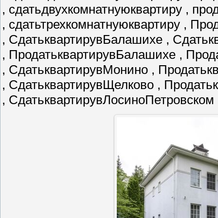
, сдатьдвухкомнатнуюквартиру , пр
, сдатьтрехкомнатнуюквартиру , Пр
, СдатьквартирувБалашихе , Сдатьк
, ПродатьквартирувБалашихе , Про
, СдатьквартирувМонино , Продать
, СдатьквартирувЩелково , Продат
, СдатьквартирувЛосиноПетровском