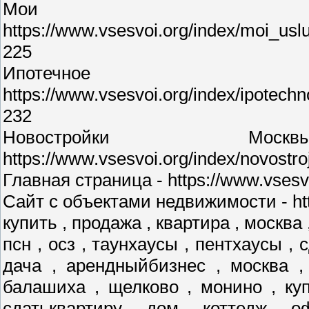
Мои у
https://www.vsesvoi.org/index/moi_us
225
Ипотечное 
https://www.vsesvoi.org/index/ipotec
232
Новостройки М
https://www.vsesvoi.org/index/novostr
Главная страница - https://www.vsesvo
Сайт с объектами недвижимости - http
купить , продажа , квартира , москва 
псн , осз , таунхаусы , пентхаусы , 
дача , арендныйбизнес , москва ,
балашиха , щелково , монино , куп
сдатьквартиру , дом , коттедж , о