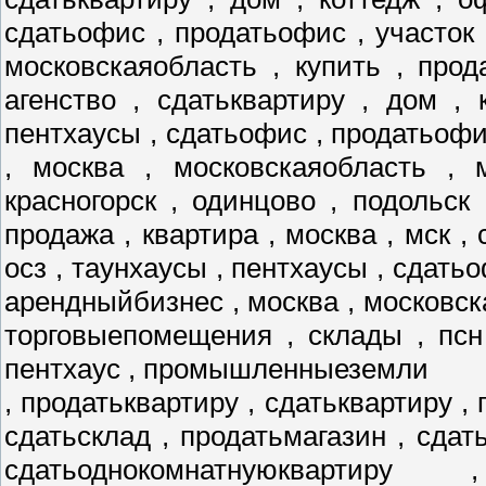
сдатьофис , продатьофис , участок 
московскаяобласть , купить , прод
агенство , сдатьквартиру , дом , 
пентхаусы , сдатьофис , продатьофис
, москва , московскаяобласть , 
красногорск , одинцово , подольск
продажа , квартира , москва , мск , 
осз , таунхаусы , пентхаусы , сдатьо
арендныйбизнес , москва , московск
торговыепомещения , склады , псн
пентхаус , промышленныеземли
, продатьквартиру , сдатьквартиру , 
сдатьсклад , продатьмагазин , сдат
сдатьоднокомнатнуюквартиру