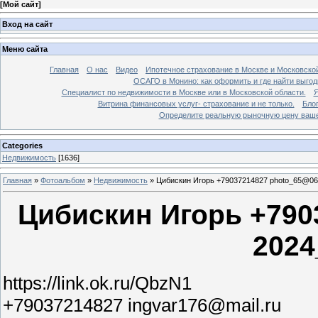
[
Мой сайт
]
Вход на сайт
Меню сайта
Главная
О нас
Видео
Ипотечное страхование в Москве и Московской
ОСАГО в Монино: как оформить и где найти выго
Специалист по недвижимости в Москве или в Московской области.
Я
Витрина финансовых услуг- страхование и не только.
Бло
Определите реальную рыночную цену вашей
Categories
Недвижимость
[1636]
Главная
»
Фотоальбом
»
Недвижимость
»
Цибискин Игорь +79037214827 photo_65@06
Цибискин Игорь +790
2024
https://link.ok.ru/QbzN1
+79037214827 ingvar176@mail.ru