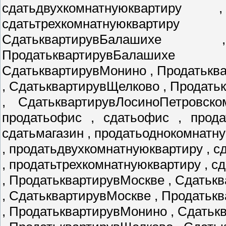
сдатьдвухкомнатнуюквартиру
сдатьтрехкомнатнуюкварти
СдатьквартирувБалаших
ПродатьквартирувБалаших
СдатьквартирувМонино , Продатькв
, СдатьквартирувЩелково , Продат
, СдатьквартирувЛосиноПетровско
продатьофис , сдатьофис , прода
сдатьмагазин , продатьоднокомнатн
, продатьдвухкомнатнуюквартиру , 
, продатьтрехкомнатнуюквартиру , с
, ПродатьквартирувМоскве , Сдатьк
, СдатьквартирувМоскве , Продатьк
, ПродатьквартирувМонино , Сдать