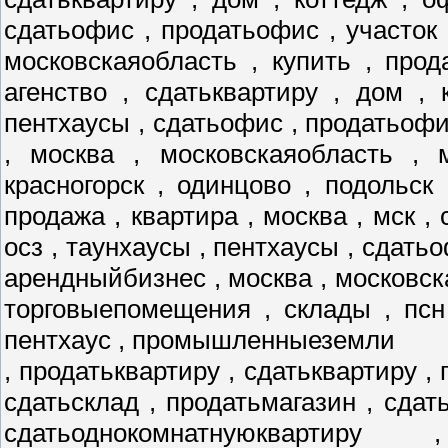
сдатьофис , продатьофис , участок 
московскаяобласть , купить , прод
агенство , сдатьквартиру , дом , 
пентхаусы , сдатьофис , продатьофис
, москва , московскаяобласть , 
красногорск , одинцово , подольск
продажа , квартира , москва , мск , 
осз , таунхаусы , пентхаусы , сдатьо
арендныйбизнес , москва , московск
торговыепомещения , склады , псн
пентхаус , промышленныеземли
, продатьквартиру , сдатьквартиру , 
сдатьсклад , продатьмагазин , сдат
сдатьоднокомнатнуюквартиру