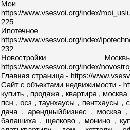
Мои у
https://www.vsesvoi.org/index/moi_us
225
Ипотечное 
https://www.vsesvoi.org/index/ipotec
232
Новостройки М
https://www.vsesvoi.org/index/novostr
Главная страница - https://www.vsesvo
Сайт с объектами недвижимости - http
купить , продажа , квартира , москва 
псн , осз , таунхаусы , пентхаусы , 
дача , арендныйбизнес , москва ,
балашиха , щелково , монино , куп
сдатьквартиру , дом , коттедж , о