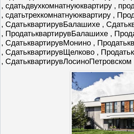
, сдатьдвухкомнатнуюквартиру , пр
, сдатьтрехкомнатнуюквартиру , Пр
, СдатьквартирувБалашихе , Сдатьк
, ПродатьквартирувБалашихе , Про
, СдатьквартирувМонино , Продать
, СдатьквартирувЩелково , Продат
, СдатьквартирувЛосиноПетровском