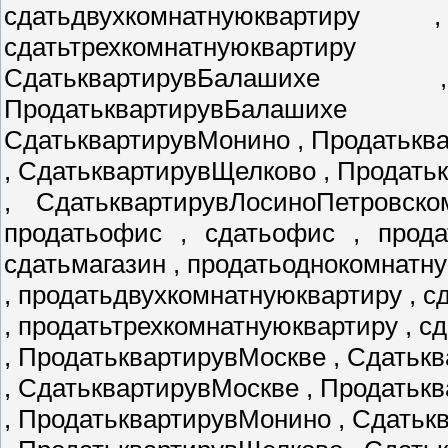
сдатьдвухкомнатнуюквартиру
сдатьтрехкомнатнуюкварти
СдатьквартирувБалаших
ПродатьквартирувБалаших
СдатьквартирувМонино , Продатькв
, СдатьквартирувЩелково , Продат
, СдатьквартирувЛосиноПетровско
продатьофис , сдатьофис , прода
сдатьмагазин , продатьоднокомнатн
, продатьдвухкомнатнуюквартиру , 
, продатьтрехкомнатнуюквартиру , с
, ПродатьквартирувМоскве , Сдатьк
, СдатьквартирувМоскве , Продатьк
, ПродатьквартирувМонино , Сдать