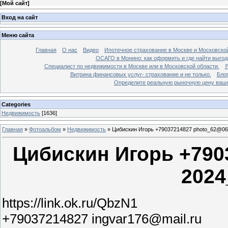
[
Мой сайт
]
Вход на сайт
Меню сайта
Главная
О нас
Видео
Ипотечное страхование в Москве и Московской
ОСАГО в Монино: как оформить и где найти выго
Специалист по недвижимости в Москве или в Московской области.
Я
Витрина финансовых услуг- страхование и не только.
Бло
Определите реальную рыночную цену вашей
Categories
Недвижимость
[1636]
Главная
»
Фотоальбом
»
Недвижимость
»
Цибискин Игорь +79037214827 photo_62@06
Цибискин Игорь +790
2024
https://link.ok.ru/QbzN1
+79037214827 ingvar176@mail.ru