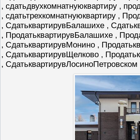
, сдатьдвухкомнатнуюквартиру , пр
, сдатьтрехкомнатнуюквартиру , Пр
, СдатьквартирувБалашихе , Сдатьк
, ПродатьквартирувБалашихе , Про
, СдатьквартирувМонино , Продать
, СдатьквартирувЩелково , Продат
, СдатьквартирувЛосиноПетровском