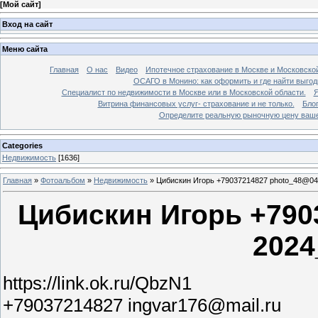
[
Мой сайт
]
Вход на сайт
Меню сайта
Главная
О нас
Видео
Ипотечное страхование в Москве и Московской
ОСАГО в Монино: как оформить и где найти выго
Специалист по недвижимости в Москве или в Московской области.
Я
Витрина финансовых услуг- страхование и не только.
Бло
Определите реальную рыночную цену вашей
Categories
Недвижимость
[1636]
Главная
»
Фотоальбом
»
Недвижимость
»
Цибискин Игорь +79037214827 photo_48@04
Цибискин Игорь +790
2024
https://link.ok.ru/QbzN1
+79037214827 ingvar176@mail.ru