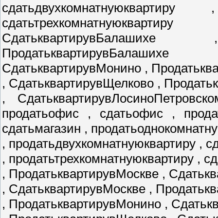
сдатьдвухкомнатнуюквартиру
сдатьтрехкомнатнуюкварти
СдатьквартирувБалаших
ПродатьквартирувБалаших
СдатьквартирувМонино , Продатькв
, СдатьквартирувЩелково , Продат
, СдатьквартирувЛосиноПетровско
продатьофис , сдатьофис , прода
сдатьмагазин , продатьоднокомнатн
, продатьдвухкомнатнуюквартиру , 
, продатьтрехкомнатнуюквартиру , с
, ПродатьквартирувМоскве , Сдатьк
, СдатьквартирувМоскве , Продатьк
, ПродатьквартирувМонино , Сдать