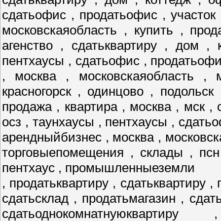
сдатьофис , продатьофис , участок 
московскаяобласть , купить , прод
агенство , сдатьквартиру , дом , 
пентхаусы , сдатьофис , продатьофис
, москва , московскаяобласть , 
красногорск , одинцово , подольск
продажа , квартира , москва , мск , 
осз , таунхаусы , пентхаусы , сдатьо
арендныйбизнес , москва , московск
торговыепомещения , склады , псн
пентхаус , промышленныеземли
, продатьквартиру , сдатьквартиру , 
сдатьсклад , продатьмагазин , сдат
сдатьоднокомнатнуюквартиру