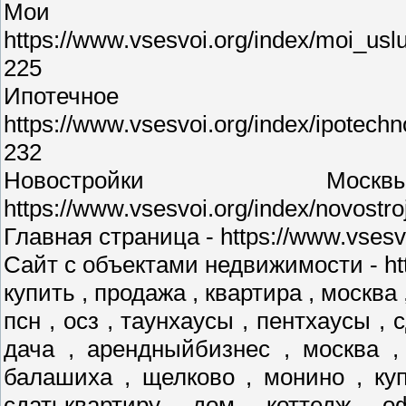
Мои у
https://www.vsesvoi.org/index/moi_us
225
Ипотечное 
https://www.vsesvoi.org/index/ipotec
232
Новостройки М
https://www.vsesvoi.org/index/novostr
Главная страница - https://www.vsesvo
Сайт с объектами недвижимости - http
купить , продажа , квартира , москва 
псн , осз , таунхаусы , пентхаусы , 
дача , арендныйбизнес , москва ,
балашиха , щелково , монино , куп
сдатьквартиру , дом , коттедж , о