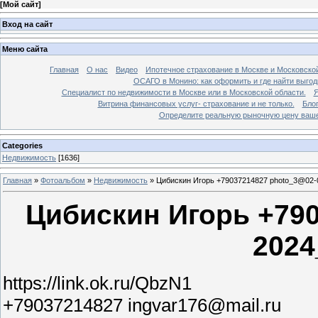
[
Мой сайт
]
Вход на сайт
Меню сайта
Главная
О нас
Видео
Ипотечное страхование в Москве и Московской
ОСАГО в Монино: как оформить и где найти выго
Специалист по недвижимости в Москве или в Московской области.
Я
Витрина финансовых услуг- страхование и не только.
Бло
Определите реальную рыночную цену вашей
Categories
Недвижимость
[1636]
Главная
»
Фотоальбом
»
Недвижимость
»
Цибискин Игорь +79037214827 photo_3@02-
Цибискин Игорь +790
2024
https://link.ok.ru/QbzN1
+79037214827 ingvar176@mail.ru