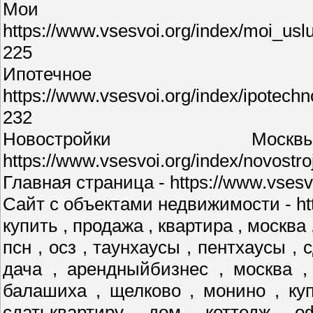
Мои у
https://www.vsesvoi.org/index/moi_us
225
Ипотечное 
https://www.vsesvoi.org/index/ipotec
232
Новостройки М
https://www.vsesvoi.org/index/novostr
Главная страница - https://www.vsesvo
Сайт с объектами недвижимости - http
купить , продажа , квартира , москва 
псн , осз , таунхаусы , пентхаусы , 
дача , арендныйбизнес , москва ,
балашиха , щелково , монино , куп
сдатьквартиру , дом , коттедж , о