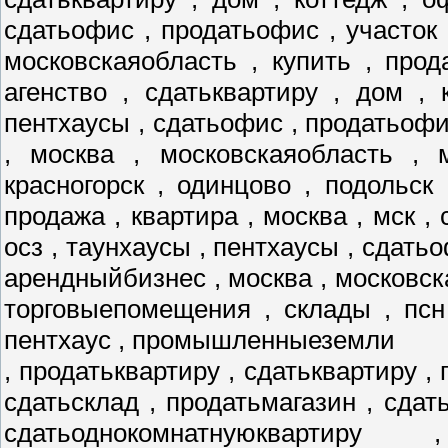
сдатьофис , продатьофис , участок 
московскаяобласть , купить , прод
агенство , сдатьквартиру , дом , 
пентхаусы , сдатьофис , продатьофис
, москва , московскаяобласть , 
красногорск , одинцово , подольск
продажа , квартира , москва , мск , 
осз , таунхаусы , пентхаусы , сдатьо
арендныйбизнес , москва , московск
торговыепомещения , склады , псн
пентхаус , промышленныеземли
, продатьквартиру , сдатьквартиру , 
сдатьсклад , продатьмагазин , сдат
сдатьоднокомнатнуюквартиру