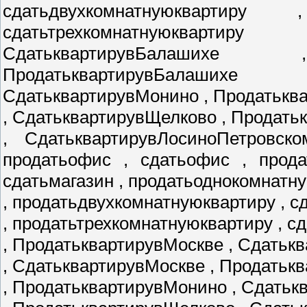
сдатьдвухкомнатнуюквартиру
сдатьтрехкомнатнуюкварти
СдатьквартирувБалаших
ПродатьквартирувБалаших
СдатьквартирувМонино , Продатькв
, СдатьквартирувЩелково , Продат
, СдатьквартирувЛосиноПетровско
продатьофис , сдатьофис , прода
сдатьмагазин , продатьоднокомнатн
, продатьдвухкомнатнуюквартиру , 
, продатьтрехкомнатнуюквартиру , с
, ПродатьквартирувМоскве , Сдатьк
, СдатьквартирувМоскве , Продатьк
, ПродатьквартирувМонино , Сдать