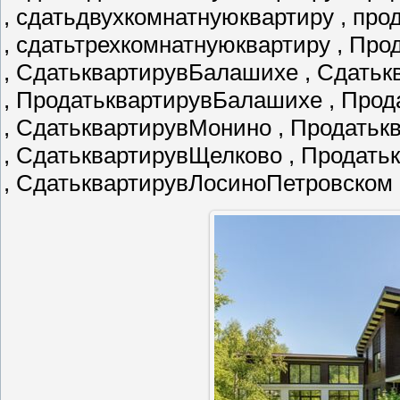
, сдатьдвухкомнатнуюквартиру , пр
, сдатьтрехкомнатнуюквартиру , Пр
, СдатьквартирувБалашихе , Сдатьк
, ПродатьквартирувБалашихе , Про
, СдатьквартирувМонино , Продать
, СдатьквартирувЩелково , Продат
, СдатьквартирувЛосиноПетровском