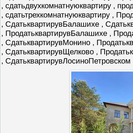
, сдатьдвухкомнатнуюквартиру , пр
, сдатьтрехкомнатнуюквартиру , Пр
, СдатьквартирувБалашихе , Сдатьк
, ПродатьквартирувБалашихе , Про
, СдатьквартирувМонино , Продать
, СдатьквартирувЩелково , Продат
, СдатьквартирувЛосиноПетровском