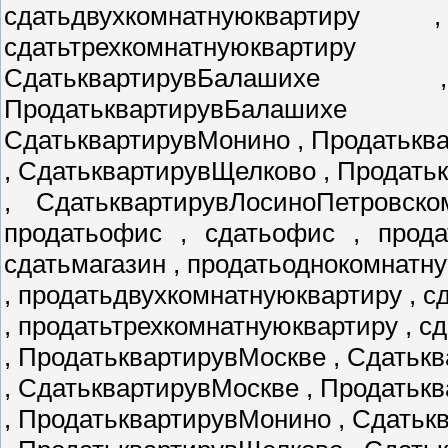
сдатьдвухкомнатнуюквартиру
сдатьтрехкомнатнуюкварти
СдатьквартирувБалаших
ПродатьквартирувБалаших
СдатьквартирувМонино , Продатькв
, СдатьквартирувЩелково , Продат
, СдатьквартирувЛосиноПетровско
продатьофис , сдатьофис , прода
сдатьмагазин , продатьоднокомнатн
, продатьдвухкомнатнуюквартиру , 
, продатьтрехкомнатнуюквартиру , с
, ПродатьквартирувМоскве , Сдатьк
, СдатьквартирувМоскве , Продатьк
, ПродатьквартирувМонино , Сдать