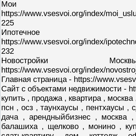
Мои у
https://www.vsesvoi.org/index/moi_us
225
Ипотечное 
https://www.vsesvoi.org/index/ipotec
232
Новостройки М
https://www.vsesvoi.org/index/novostr
Главная страница - https://www.vsesvo
Сайт с объектами недвижимости - http
купить , продажа , квартира , москва 
псн , осз , таунхаусы , пентхаусы , 
дача , арендныйбизнес , москва ,
балашиха , щелково , монино , куп
сдатьквартиру , дом , коттедж , о