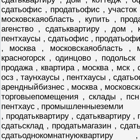
сдатьофис , продатьофис , участок 
московскаяобласть , купить , прод
агенство , сдатьквартиру , дом , 
пентхаусы , сдатьофис , продатьофис
, москва , московскаяобласть , 
красногорск , одинцово , подольск
продажа , квартира , москва , мск , 
осз , таунхаусы , пентхаусы , сдатьо
арендныйбизнес , москва , московск
торговыепомещения , склады , псн
пентхаус , промышленныеземли
, продатьквартиру , сдатьквартиру , 
сдатьсклад , продатьмагазин , сдат
сдатьоднокомнатнуюквартиру