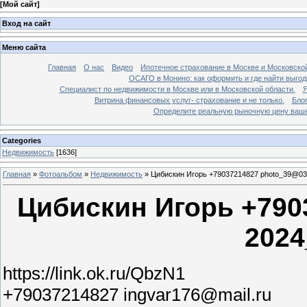
[
Мой сайт
]
Вход на сайт
Меню сайта
Главная
О нас
Видео
Ипотечное страхование в Москве и Московской
ОСАГО в Монино: как оформить и где найти выго
Специалист по недвижимости в Москве или в Московской области.
Я
Витрина финансовых услуг- страхование и не только.
Бло
Определите реальную рыночную цену вашей
Categories
Недвижимость
[1636]
Главная
»
Фотоальбом
»
Недвижимость
»
Цибискин Игорь +79037214827 photo_39@03
Цибискин Игорь +790
2024
https://link.ok.ru/QbzN1
+79037214827 ingvar176@mail.ru