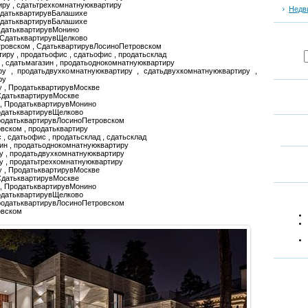
иру , сдатьтрехкомнатнуюквартиру
Недв
СдатьквартирувБалашихе
одатьквартирувБалашихе
СдатьквартирувМонино
 СдатьквартирувЩелково
тровском , СдатьквартирувЛосиноПетровском
тиру , продатьофис , сдатьофис , продатьсклад
н , сдатьмагазин , продатьоднокомнатнуюквартиру
ру , продатьдвухкомнатнуюквартиру , сдатьдвухкомнатнуюквартиру ,
ру
у , ПродатьквартирувМоскве
СдатьквартирувМоскве
 , ПродатьквартирувМонино
одатьквартирувЩелково
ПродатьквартирувЛосиноПетровском
вском , продатьквартиру
 , сдатьофис , продатьсклад , сдатьсклад
зин , продатьоднокомнатнуюквартиру
у , продатьдвухкомнатнуюквартиру
у , продатьтрехкомнатнуюквартиру
у , ПродатьквартирувМоскве
СдатьквартирувМоскве
 , ПродатьквартирувМонино
одатьквартирувЩелково
ПродатьквартирувЛосиноПетровском
овском