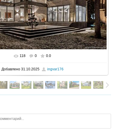
118
0
0.0
В реальном размере
1600x900
/ 308.3Kb
Добавлено
31.10.2025
ingvar176