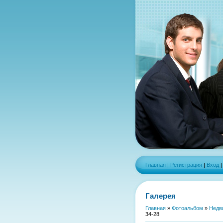
Главная
|
Регистрация
|
Вход
Галерея
Главная
»
Фотоальбом
»
Недв
34-28