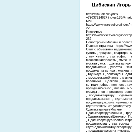
Цибискин Игорь 
https://link.ok.ru/QbzN1
+79037214827 ingvar176@mail.
Мои
https://www.vsesvoi.org/index/
225
Ипотеч
https://www.vsesvoi.org/index
232
Новостройки Москвы и области-
Главная страница - https://www
Сайт с объектами недвижимости 
купить , продажа , квартира , 
, пентхаусы , сдатьофис , 
московскаяобласть , мытищи ,
москва , мск , сдатьквартиру 
продатьофис , участок , зем
продажа , квартира , москва , 
, таунхаусы , пентхаусы , сда
, московскаяобласть , мытищ
балашиха , щелково , монино 
коттедж , офис , псн , осз , т
арендныйбизнес , москва , мо
склады , псн , производстве
, продатьквартиру , сдатькв
продатьмагазин , сдатьмага
продатьдвухкомнатнуюкварти
сдатьтрехкомнатнуюквар
СдатьквартирувМоскве 
СдатьквартирувМонино , Про
, СдатьквартирувЩелково , 
, СдатьквартирувЛосиноПетро
продатьсклад , сдатьсклад 
сдатьоднокомнатнуюквартиру
, продатьдвухкомнатнуюкварт