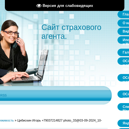
Версия для слабовидящих
Гла
О н
Сайт страхового
Ви
агента.
Ипо
и М
Гал
ОСА
и г
пр
ОСА
и г
пр
ОСА
|
RSS
щит
Спе
Мос
обл
ижимость
»
Цибискин Игорь +79037214827 photo_33@03-09-2024_10-
Янд