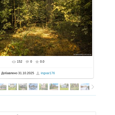
152
0
0.0
В реальном размере
1600x1067
/ 446.1Kb
Добавлено
31.10.2025
ingvar176