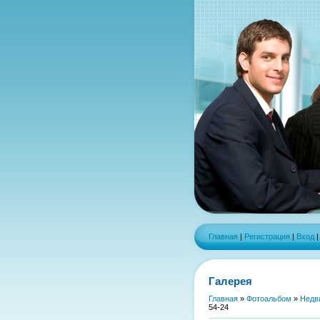
Главная
|
Регистрация
|
Вход
Галерея
Главная
»
Фотоальбом
»
Недв
54-24