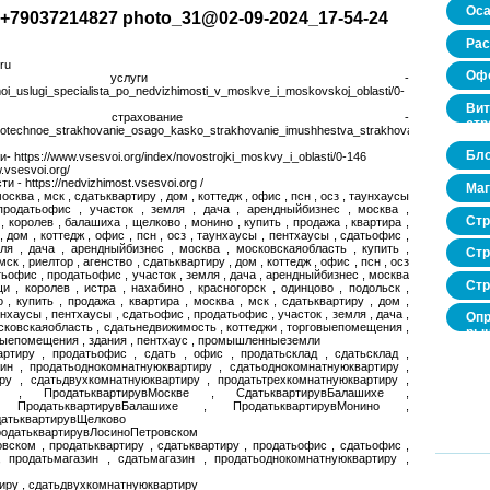
Оса
+79037214827 photo_31@02-09-2024_17-54-24
Рас
ru
Офо
 услуги -
moi_uslugi_specialista_po_nedvizhimosti_v_moskve_i_moskovskoj_oblasti/0-
Вит
ное страхование -
стр
/ipotechnoe_strakhovanie_osago_kasko_strakhovanie_imushhestva_strakhovanie_zhizni_i_z
Бло
 https://www.vsesvoi.org/index/novostrojki_moskvy_i_oblasti/0-146
.vsesvoi.org/
- https://nedvizhimost.vsesvoi.org /
Маг
москва , мск , сдатьквартиру , дом , коттедж , офис , псн , осз , таунхаусы
продатьофис , участок , земля , дача , арендныйбизнес , москва ,
Стр
 королев , балашиха , щелково , монино , купить , продажа , квартира ,
, дом , коттедж , офис , псн , осз , таунхаусы , пентхаусы , сдатьофис ,
ля , дача , арендныйбизнес , москва , московскаяобласть , купить ,
Стр
мск , риелтор , агенство , сдатьквартиру , дом , коттедж , офис , псн , осз
тьофис , продатьофис , участок , земля , дача , арендныйбизнес , москва
Стр
и , королев , истра , нахабино , красногорск , одинцово , подольск ,
, купить , продажа , квартира , москва , мск , сдатьквартиру , дом ,
аунхаусы , пентхаусы , сдатьофис , продатьофис , участок , земля , дача ,
Опр
сковскаяобласть , сдатьнедвижимость , коттеджи , торговыепомещения ,
рын
нныепомещения , здания , пентхаус , промышленныеземли
нед
артиру , продатьофис , сдать , офис , продатьсклад , сдатьсклад ,
про
зин , продатьоднокомнатнуюквартиру , сдатьоднокомнатнуюквартиру ,
ру , сдатьдвухкомнатнуюквартиру , продатьтрехкомнатнуюквартиру ,
тиру , ПродатьквартирувМоскве , СдатьквартирувБалашихе ,
, ПродатьквартирувБалашихе , ПродатьквартирувМонино ,
датьквартирувЩелково
ПродатьквартирувЛосиноПетровском
вском , продатьквартиру , сдатьквартиру , продатьофис , сдатьофис ,
, продатьмагазин , сдатьмагазин , продатьоднокомнатнуюквартиру ,
иру , сдатьдвухкомнатнуюквартиру