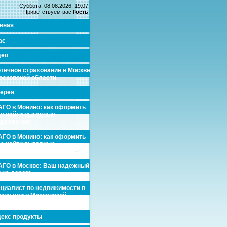
Суббота, 08.08.2026, 19:07
Приветствуем вас
Гость
вная
ас
део
течное страхование в Москве
осковской области.
ерея
ГО в Монино: как оформить
де найти выгодные
едложения
ГО в Монино: как оформить
де найти выгодные
едложения
ГО в Москве: Ваш надежный
 на дороге
циалист по недвижимости в
кве или в Московской
асти.
екс продукты