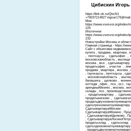
Цибискин Игорь 
https://link.ok.ru/QbzN1
+79037214827 ingvar176@mail.
Мои
https://www.vsesvoi.org/index/
225
Ипотеч
https://www.vsesvoi.org/index
232
Новостройки Москвы и области-
Главная страница - https://www
Сайт с объектами недвижимости 
купить , продажа , квартира , 
, пентхаусы , сдатьофис , 
московскаяобласть , мытищи ,
москва , мск , сдатьквартиру 
продатьофис , участок , зем
продажа , квартира , москва , 
, таунхаусы , пентхаусы , сда
, московскаяобласть , мытищ
балашиха , щелково , монино 
коттедж , офис , псн , осз , т
арендныйбизнес , москва , мо
склады , псн , производстве
, продатьквартиру , сдатькв
продатьмагазин , сдатьмага
продатьдвухкомнатнуюкварти
сдатьтрехкомнатнуюквар
СдатьквартирувМоскве 
СдатьквартирувМонино , Про
, СдатьквартирувЩелково , 
, СдатьквартирувЛосиноПетро
продатьсклад , сдатьсклад 
сдатьоднокомнатнуюквартиру
, продатьдвухкомнатнуюкварт