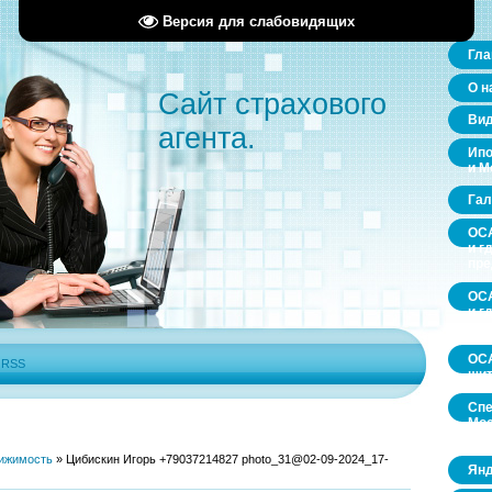
Версия для слабовидящих
Гла
О н
Сайт страхового
Ви
агента.
Ипо
и М
Гал
ОСА
и г
пр
ОСА
и г
пр
ОСА
|
RSS
щит
Спе
Мос
обл
ижимость
»
Цибискин Игорь +79037214827 photo_31@02-09-2024_17-
Янд