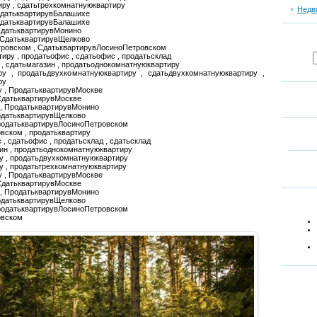
иру , сдатьтрехкомнатнуюквартиру
Недв
СдатьквартирувБалашихе
одатьквартирувБалашихе
СдатьквартирувМонино
 СдатьквартирувЩелково
тровском , СдатьквартирувЛосиноПетровском
тиру , продатьофис , сдатьофис , продатьсклад
н , сдатьмагазин , продатьоднокомнатнуюквартиру
ру , продатьдвухкомнатнуюквартиру , сдатьдвухкомнатнуюквартиру ,
ру
у , ПродатьквартирувМоскве
СдатьквартирувМоскве
 , ПродатьквартирувМонино
одатьквартирувЩелково
ПродатьквартирувЛосиноПетровском
вском , продатьквартиру
 , сдатьофис , продатьсклад , сдатьсклад
зин , продатьоднокомнатнуюквартиру
у , продатьдвухкомнатнуюквартиру
у , продатьтрехкомнатнуюквартиру
у , ПродатьквартирувМоскве
СдатьквартирувМоскве
 , ПродатьквартирувМонино
одатьквартирувЩелково
ПродатьквартирувЛосиноПетровском
овском