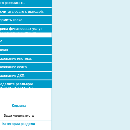
го рассчитать.
считать осаго с выгодой.
рмить каско.
рина финансовых услуг-
ахование и не только.
dorovja_dms_antikleshh/0-
г
азин
ахование ипотеки.
ахование осаго.
ахование ДКП.
еделите реальную
очную цену вашей
вижимости и ускорьте ее
дажу или сдачу в аренду!
Корзина
Ваша корзина пуста
Категории раздела