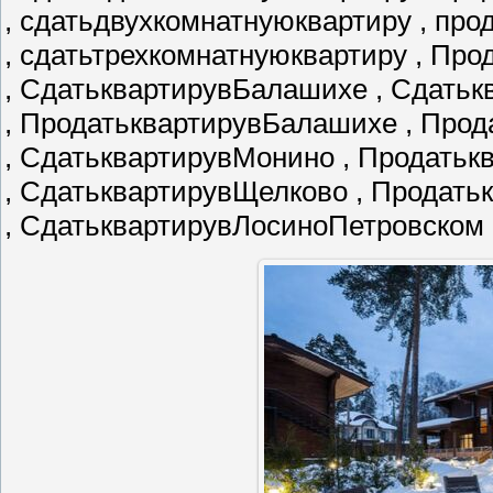
, сдатьдвухкомнатнуюквартиру , пр
, сдатьтрехкомнатнуюквартиру , Пр
, СдатьквартирувБалашихе , Сдатьк
, ПродатьквартирувБалашихе , Про
, СдатьквартирувМонино , Продать
, СдатьквартирувЩелково , Продат
, СдатьквартирувЛосиноПетровском