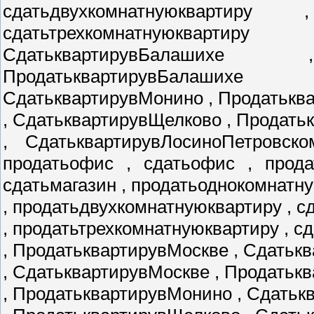
сдатьдвухкомнатнуюквартиру
сдатьтрехкомнатнуюкварти
СдатьквартирувБалаших
ПродатьквартирувБалаших
СдатьквартирувМонино , Продатькв
, СдатьквартирувЩелково , Продат
, СдатьквартирувЛосиноПетровско
продатьофис , сдатьофис , прода
сдатьмагазин , продатьоднокомнатн
, продатьдвухкомнатнуюквартиру , 
, продатьтрехкомнатнуюквартиру , с
, ПродатьквартирувМоскве , Сдатьк
, СдатьквартирувМоскве , Продатьк
, ПродатьквартирувМонино , Сдать