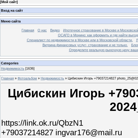
[
Мой сайт
]
Вход на сайт
Меню сайта
Главная
О нас
Видео
Ипотечное страхование в Москве и Московской
ОСАГО в Монино: как оформить и где найти выго
Специалист по недвижимости в Москве или в Московской области.
Я
Витрина финансовых услуг- страхование и не только.
Бло
Определите реальную рыночную цену вашей
Categories
Недвижимость
[1636]
Главная
»
Фотоальбом
»
Недвижимость
»
Цибискин Игорь +79037214827 photo_25@02
Цибискин Игорь +790
2024
https://link.ok.ru/QbzN1
+79037214827 ingvar176@mail.ru