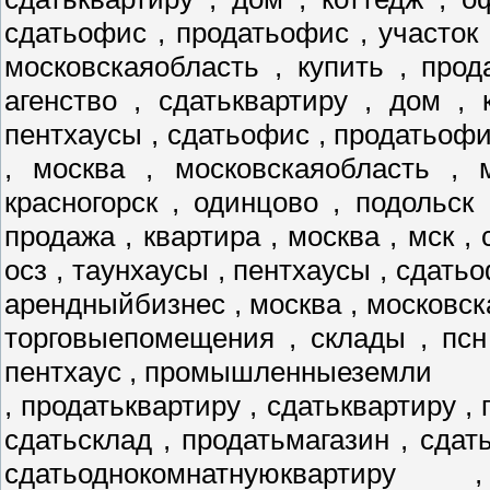
сдатьофис , продатьофис , участок 
московскаяобласть , купить , прод
агенство , сдатьквартиру , дом , 
пентхаусы , сдатьофис , продатьофис
, москва , московскаяобласть , 
красногорск , одинцово , подольск
продажа , квартира , москва , мск , 
осз , таунхаусы , пентхаусы , сдатьо
арендныйбизнес , москва , московск
торговыепомещения , склады , псн
пентхаус , промышленныеземли
, продатьквартиру , сдатьквартиру , 
сдатьсклад , продатьмагазин , сдат
сдатьоднокомнатнуюквартиру