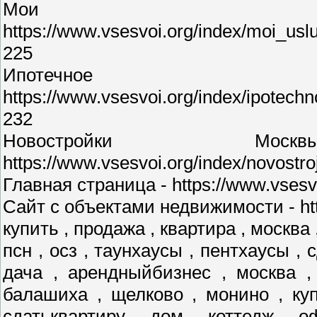
Мои у
https://www.vsesvoi.org/index/moi_us
225
Ипотечное 
https://www.vsesvoi.org/index/ipotec
232
Новостройки М
https://www.vsesvoi.org/index/novostr
Главная страница - https://www.vsesvo
Сайт с объектами недвижимости - http
купить , продажа , квартира , москва 
псн , осз , таунхаусы , пентхаусы , 
дача , арендныйбизнес , москва ,
балашиха , щелково , монино , куп
сдатьквартиру , дом , коттедж , о