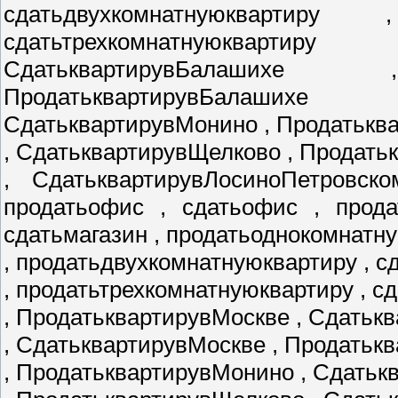
сдатьдвухкомнатнуюквартиру
сдатьтрехкомнатнуюкварти
СдатьквартирувБалаших
ПродатьквартирувБалаших
СдатьквартирувМонино , Продатькв
, СдатьквартирувЩелково , Продат
, СдатьквартирувЛосиноПетровско
продатьофис , сдатьофис , прода
сдатьмагазин , продатьоднокомнатн
, продатьдвухкомнатнуюквартиру , 
, продатьтрехкомнатнуюквартиру , с
, ПродатьквартирувМоскве , Сдатьк
, СдатьквартирувМоскве , Продатьк
, ПродатьквартирувМонино , Сдать