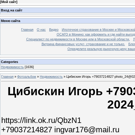
[
Мой сайт
]
Вход на сайт
Меню сайта
Главная
О нас
Видео
Ипотечное страхование в Москве и Московской
ОСАГО в Монино: как оформить и где найти выго
Специалист по недвижимости в Москве или в Московской области.
Я
Витрина финансовых услуг- страхование и не только.
Бло
Определите реальную рыночную цену вашей
Categories
Недвижимость
[1636]
Главная
»
Фотоальбом
»
Недвижимость
»
Цибискин Игорь +79037214827 photo_24@02
Цибискин Игорь +790
2024
https://link.ok.ru/QbzN1
+79037214827 ingvar176@mail.ru