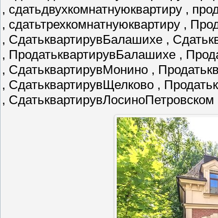
, сдатьдвухкомнатнуюквартиру , пр
, сдатьтрехкомнатнуюквартиру , Пр
, СдатьквартирувБалашихе , Сдатьк
, ПродатьквартирувБалашихе , Про
, СдатьквартирувМонино , Продать
, СдатьквартирувЩелково , Продат
, СдатьквартирувЛосиноПетровском