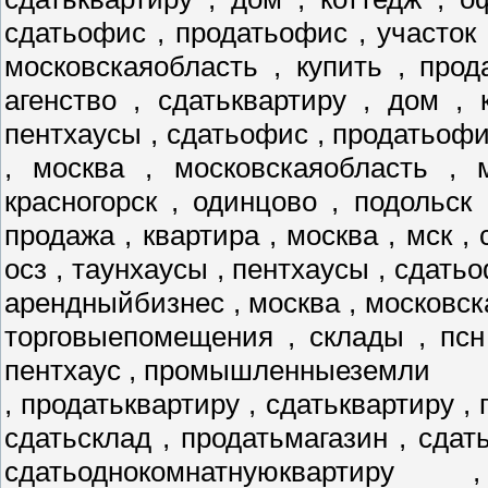
сдатьофис , продатьофис , участок 
московскаяобласть , купить , прод
агенство , сдатьквартиру , дом , 
пентхаусы , сдатьофис , продатьофис
, москва , московскаяобласть , 
красногорск , одинцово , подольск
продажа , квартира , москва , мск , 
осз , таунхаусы , пентхаусы , сдатьо
арендныйбизнес , москва , московск
торговыепомещения , склады , псн
пентхаус , промышленныеземли
, продатьквартиру , сдатьквартиру , 
сдатьсклад , продатьмагазин , сдат
сдатьоднокомнатнуюквартиру