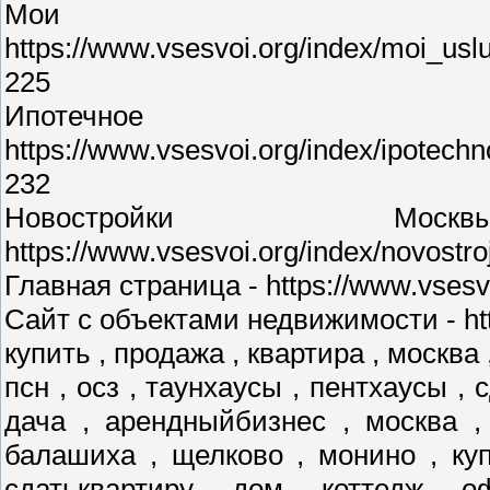
Мои у
https://www.vsesvoi.org/index/moi_us
225
Ипотечное 
https://www.vsesvoi.org/index/ipotec
232
Новостройки М
https://www.vsesvoi.org/index/novostr
Главная страница - https://www.vsesvo
Сайт с объектами недвижимости - http
купить , продажа , квартира , москва 
псн , осз , таунхаусы , пентхаусы , 
дача , арендныйбизнес , москва ,
балашиха , щелково , монино , куп
сдатьквартиру , дом , коттедж , о