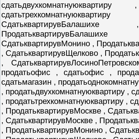
сдатьдвухкомнатнуюквартиру
сдатьтрехкомнатнуюкварти
СдатьквартирувБалаших
ПродатьквартирувБалаших
СдатьквартирувМонино , Продатькв
, СдатьквартирувЩелково , Продат
, СдатьквартирувЛосиноПетровско
продатьофис , сдатьофис , прода
сдатьмагазин , продатьоднокомнатн
, продатьдвухкомнатнуюквартиру , 
, продатьтрехкомнатнуюквартиру , с
, ПродатьквартирувМоскве , Сдатьк
, СдатьквартирувМоскве , Продатьк
, ПродатьквартирувМонино , Сдать