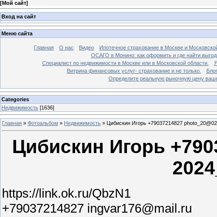
[
Мой сайт
]
Вход на сайт
Меню сайта
Главная
О нас
Видео
Ипотечное страхование в Москве и Московской
ОСАГО в Монино: как оформить и где найти выго
Специалист по недвижимости в Москве или в Московской области.
Я
Витрина финансовых услуг- страхование и не только.
Бло
Определите реальную рыночную цену вашей
Categories
Недвижимость
[1636]
Главная
»
Фотоальбом
»
Недвижимость
»
Цибискин Игорь +79037214827 photo_20@02
Цибискин Игорь +790
2024
https://link.ok.ru/QbzN1
+79037214827 ingvar176@mail.ru