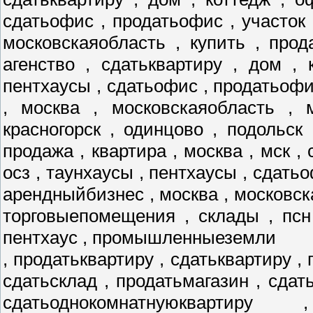
сдатьофис , продатьофис , участок 
московскаяобласть , купить , прод
агенство , сдатьквартиру , дом , 
пентхаусы , сдатьофис , продатьофис
, москва , московскаяобласть , 
красногорск , одинцово , подольск
продажа , квартира , москва , мск , 
осз , таунхаусы , пентхаусы , сдатьо
арендныйбизнес , москва , московск
торговыепомещения , склады , псн
пентхаус , промышленныеземли
, продатьквартиру , сдатьквартиру , 
сдатьсклад , продатьмагазин , сдат
сдатьоднокомнатнуюквартиру