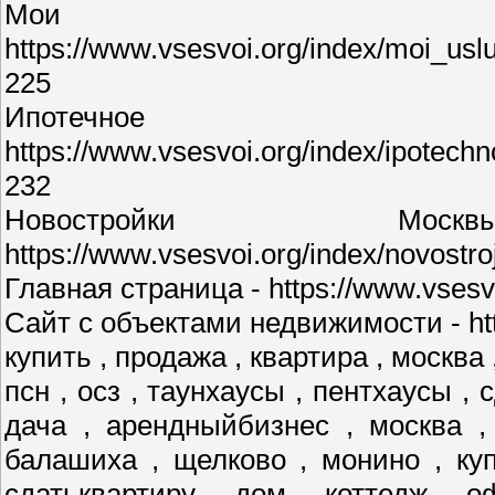
Мои у
https://www.vsesvoi.org/index/moi_us
225
Ипотечное 
https://www.vsesvoi.org/index/ipotec
232
Новостройки М
https://www.vsesvoi.org/index/novostr
Главная страница - https://www.vsesvo
Сайт с объектами недвижимости - http
купить , продажа , квартира , москва 
псн , осз , таунхаусы , пентхаусы , 
дача , арендныйбизнес , москва ,
балашиха , щелково , монино , куп
сдатьквартиру , дом , коттедж , о