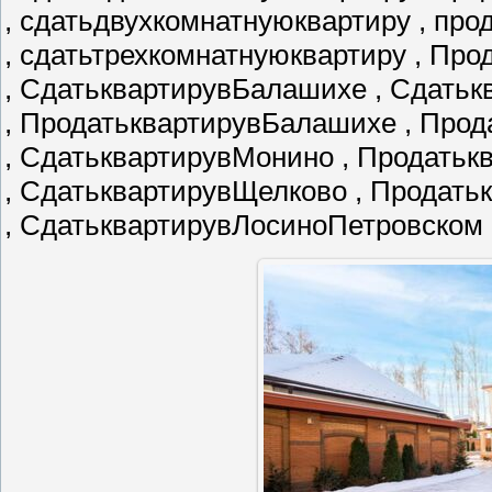
, сдатьдвухкомнатнуюквартиру , пр
, сдатьтрехкомнатнуюквартиру , Пр
, СдатьквартирувБалашихе , Сдатьк
, ПродатьквартирувБалашихе , Про
, СдатьквартирувМонино , Продать
, СдатьквартирувЩелково , Продат
, СдатьквартирувЛосиноПетровском