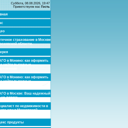
Суббота, 08.08.2026, 19:47
Приветствуем вас
Гость
вная
ас
део
течное страхование в Москве
осковской области.
ерея
ГО в Монино: как оформить
де найти выгодные
едложения
ГО в Монино: как оформить
де найти выгодные
едложения
ГО в Москве: Ваш надежный
 на дороге
циалист по недвижимости в
кве или в Московской
асти.
екс продукты