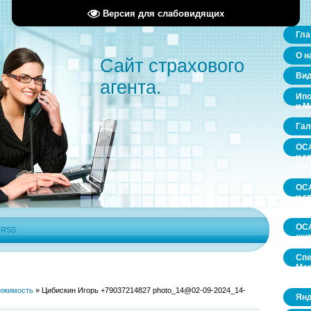
Версия для слабовидящих
Гла
О н
Сайт страхового
Ви
агента.
Ипо
и М
Гал
ОСА
и г
пр
ОСА
и г
пр
ОСА
|
RSS
щит
Спе
Мос
обл
ижимость
»
Цибискин Игорь +79037214827 photo_14@02-09-2024_14-
Янд