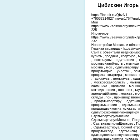
Цибискин Игорь 
https://link.ok.ru/QbzN1
+79037214827 ingvar176@mail.
Мои
https://www.vsesvoi.org/index/
225
Ипотеч
https://www.vsesvoi.org/index
232
Новостройки Москвы и области-
Главная страница - https://www
Сайт с объектами недвижимости 
купить , продажа , квартира , 
, пентхаусы , сдатьофис , 
московскаяобласть , мытищи ,
москва , мск , сдатьквартиру 
продатьофис , участок , зем
продажа , квартира , москва , 
, таунхаусы , пентхаусы , сда
, московскаяобласть , мытищ
балашиха , щелково , монино 
коттедж , офис , псн , осз , т
арендныйбизнес , москва , мо
склады , псн , производстве
, продатьквартиру , сдатькв
продатьмагазин , сдатьмага
продатьдвухкомнатнуюкварти
сдатьтрехкомнатнуюквар
СдатьквартирувМоскве 
СдатьквартирувМонино , Про
, СдатьквартирувЩелково , 
, СдатьквартирувЛосиноПетро
продатьсклад , сдатьсклад 
сдатьоднокомнатнуюквартиру
, продатьдвухкомнатнуюкварт