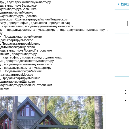
иру , сдатьтрехкомнатнуюквартиру
Недв
СдатьквартирувБалашихе
одатьквартирувБалашихе
СдатьквартирувМонино
 СдатьквартирувЩелково
тровском , СдатьквартирувЛосиноПетровском
тиру , продатьофис , сдатьофис , продатьсклад
н , сдатьмагазин , продатьоднокомнатнуюквартиру
ру , продатьдвухкомнатнуюквартиру , сдатьдвухкомнатнуюквартиру ,
ру
у , ПродатьквартирувМоскве
СдатьквартирувМоскве
 , ПродатьквартирувМонино
одатьквартирувЩелково
ПродатьквартирувЛосиноПетровском
вском , продатьквартиру
 , сдатьофис , продатьсклад , сдатьсклад
зин , продатьоднокомнатнуюквартиру
у , продатьдвухкомнатнуюквартиру
у , продатьтрехкомнатнуюквартиру
у , ПродатьквартирувМоскве
СдатьквартирувМоскве
 , ПродатьквартирувМонино
одатьквартирувЩелково
ПродатьквартирувЛосиноПетровском
овском