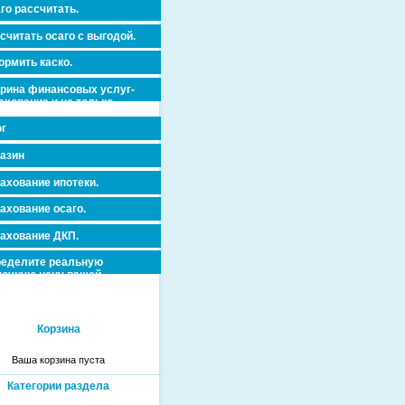
го рассчитать.
считать осаго с выгодой.
рмить каско.
рина финансовых услуг-
ахование и не только.
dorovja_dms_antikleshh/0-
г
азин
ахование ипотеки.
ахование осаго.
ахование ДКП.
еделите реальную
очную цену вашей
вижимости и ускорьте ее
дажу или сдачу в аренду!
Корзина
Ваша корзина пуста
Категории раздела