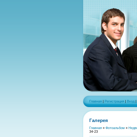
Главная
|
Регистрация
|
Вход
Галерея
Главная
»
Фотоальбом
»
Недв
34-23