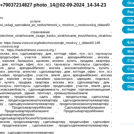
Оса
+79037214827 photo_14@02-09-2024_14-34-23
Рас
ru
Офо
 услуги -
moi_uslugi_specialista_po_nedvizhimosti_v_moskve_i_moskovskoj_oblasti/0-
Вит
ное страхование -
стр
/ipotechnoe_strakhovanie_osago_kasko_strakhovanie_imushhestva_strakhovanie_zhizni_i_z
Бло
 https://www.vsesvoi.org/index/novostrojki_moskvy_i_oblasti/0-146
.vsesvoi.org/
- https://nedvizhimost.vsesvoi.org /
Маг
москва , мск , сдатьквартиру , дом , коттедж , офис , псн , осз , таунхаусы
продатьофис , участок , земля , дача , арендныйбизнес , москва ,
Стр
 королев , балашиха , щелково , монино , купить , продажа , квартира ,
, дом , коттедж , офис , псн , осз , таунхаусы , пентхаусы , сдатьофис ,
ля , дача , арендныйбизнес , москва , московскаяобласть , купить ,
Стр
мск , риелтор , агенство , сдатьквартиру , дом , коттедж , офис , псн , осз
тьофис , продатьофис , участок , земля , дача , арендныйбизнес , москва
Стр
и , королев , истра , нахабино , красногорск , одинцово , подольск ,
, купить , продажа , квартира , москва , мск , сдатьквартиру , дом ,
аунхаусы , пентхаусы , сдатьофис , продатьофис , участок , земля , дача ,
Опр
сковскаяобласть , сдатьнедвижимость , коттеджи , торговыепомещения ,
рын
нныепомещения , здания , пентхаус , промышленныеземли
нед
артиру , продатьофис , сдать , офис , продатьсклад , сдатьсклад ,
про
зин , продатьоднокомнатнуюквартиру , сдатьоднокомнатнуюквартиру ,
ру , сдатьдвухкомнатнуюквартиру , продатьтрехкомнатнуюквартиру ,
тиру , ПродатьквартирувМоскве , СдатьквартирувБалашихе ,
, ПродатьквартирувБалашихе , ПродатьквартирувМонино ,
датьквартирувЩелково
ПродатьквартирувЛосиноПетровском
вском , продатьквартиру , сдатьквартиру , продатьофис , сдатьофис ,
, продатьмагазин , сдатьмагазин , продатьоднокомнатнуюквартиру ,
иру , сдатьдвухкомнатнуюквартиру