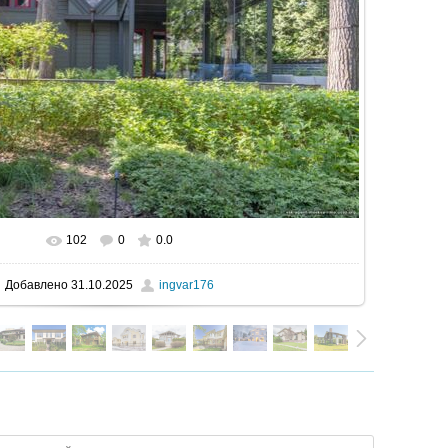
102
0
0.0
В реальном размере
1600x1067
/ 544.0Kb
Добавлено
31.10.2025
ingvar176