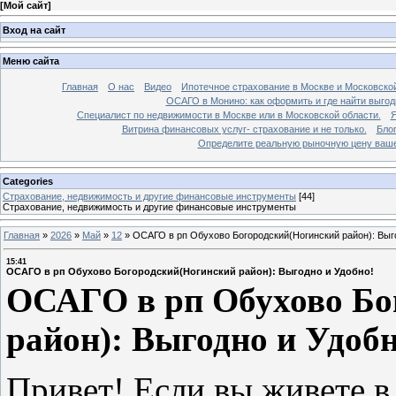
[
Мой сайт
]
Вход на сайт
Меню сайта
Главная
О нас
Видео
Ипотечное страхование в Москве и Московской
ОСАГО в Монино: как оформить и где найти выго
Специалист по недвижимости в Москве или в Московской области.
Я
Витрина финансовых услуг- страхование и не только.
Бло
Определите реальную рыночную цену вашей
Categories
Страхование, недвижимость и другие финансовые инструменты
[44]
Страхование, недвижимость и другие финансовые инструменты
Главная
»
2026
»
Май
»
12
»
ОСАГО в рп Обухово Богородский(Ногинский район): Выго
15:41
ОСАГО в рп Обухово Богородский(Ногинский район): Выгодно и Удобно!
ОСАГО в рп Обухово Бо
район): Выгодно и Удобн
Привет! Если вы живете 