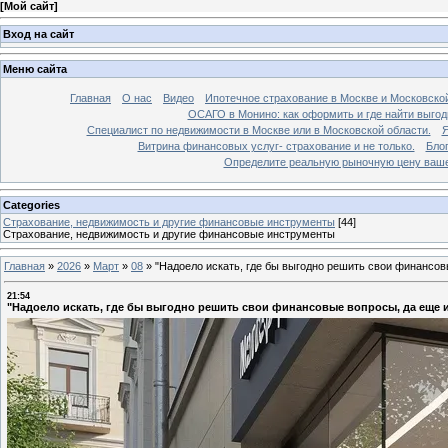
[
Мой сайт
]
Вход на сайт
Меню сайта
Главная
О нас
Видео
Ипотечное страхование в Москве и Московской
ОСАГО в Монино: как оформить и где найти выго
Специалист по недвижимости в Москве или в Московской области.
Я
Витрина финансовых услуг- страхование и не только.
Бло
Определите реальную рыночную цену вашей
Categories
Страхование, недвижимость и другие финансовые инструменты
[44]
Страхование, недвижимость и другие финансовые инструменты
Главная
»
2026
»
Март
»
08
»
"Надоело искать, где бы выгодно решить свои финансов
21:54
"Надоело искать, где бы выгодно решить свои финансовые вопросы, да еще 