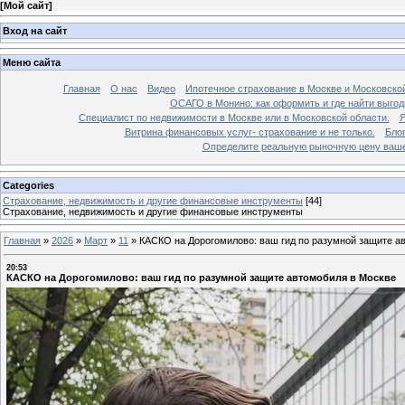
[
Мой сайт
]
Вход на сайт
Меню сайта
Главная
О нас
Видео
Ипотечное страхование в Москве и Московской
ОСАГО в Монино: как оформить и где найти выго
Специалист по недвижимости в Москве или в Московской области.
Я
Витрина финансовых услуг- страхование и не только.
Бло
Определите реальную рыночную цену вашей
Categories
Страхование, недвижимость и другие финансовые инструменты
[44]
Страхование, недвижимость и другие финансовые инструменты
Главная
»
2026
»
Март
»
11
»
КАСКО на Дорогомилово: ваш гид по разумной защите а
20:53
КАСКО на Дорогомилово: ваш гид по разумной защите автомобиля в Москве